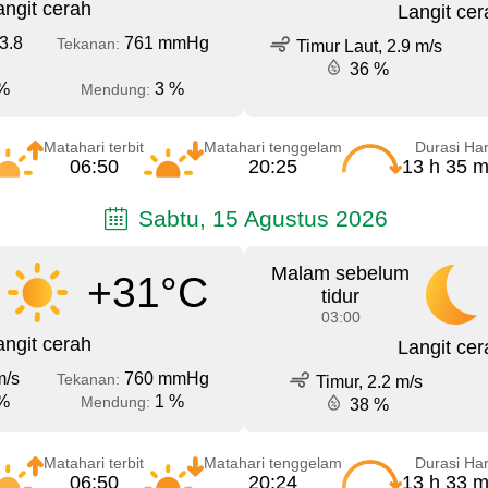
angit cerah
Langit cer
3.8
761 mmHg
Tekanan:
Timur Laut, 2.9 m/s
36 %
%
3 %
Mendung:
Matahari terbit
Matahari tenggelam
Durasi Har
06:50
20:25
13 h 35 m
Sabtu, 15 Agustus 2026
Malam sebelum
+31°C
tidur
03:00
angit cerah
Langit cer
m/s
760 mmHg
Tekanan:
Timur, 2.2 m/s
%
1 %
Mendung:
38 %
Matahari terbit
Matahari tenggelam
Durasi Har
06:50
20:24
13 h 33 m