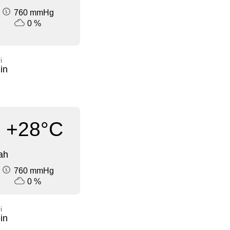
760 mmHg
0 %
i
in
+28°C
ah
760 mmHg
0 %
i
in