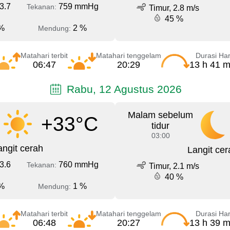
3.7
759 mmHg
Tekanan:
Timur, 2.8 m/s
45 %
%
2 %
Mendung:
Matahari terbit
Matahari tenggelam
Durasi Har
06:47
20:29
13 h 41 m
Rabu, 12 Agustus 2026
Malam sebelum
+33°C
tidur
03:00
angit cerah
Langit cer
3.6
760 mmHg
Tekanan:
Timur, 2.1 m/s
40 %
%
1 %
Mendung:
Matahari terbit
Matahari tenggelam
Durasi Har
06:48
20:27
13 h 39 m