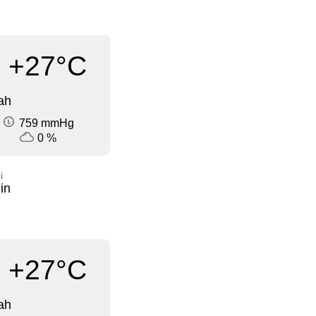
+27°C
ah
759 mmHg
0 %
i
in
+27°C
ah