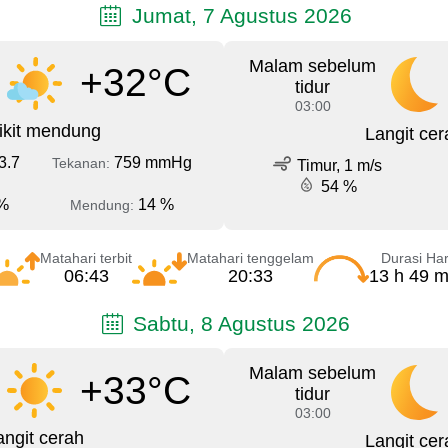
Jumat, 7 Agustus 2026
Malam sebelum
+32°C
tidur
03:00
ikit mendung
Langit cer
3.7
759 mmHg
Tekanan:
Timur, 1 m/s
54 %
%
14 %
Mendung:
Matahari terbit
Matahari tenggelam
Durasi Har
06:43
20:33
13 h 49 m
Sabtu, 8 Agustus 2026
Malam sebelum
+33°C
tidur
03:00
angit cerah
Langit cer