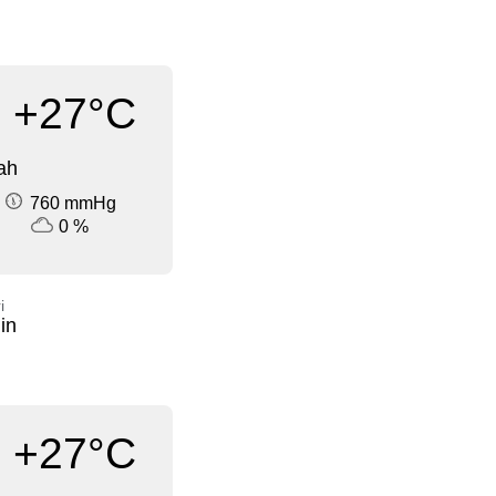
+27°C
ah
760 mmHg
0 %
i
in
+27°C