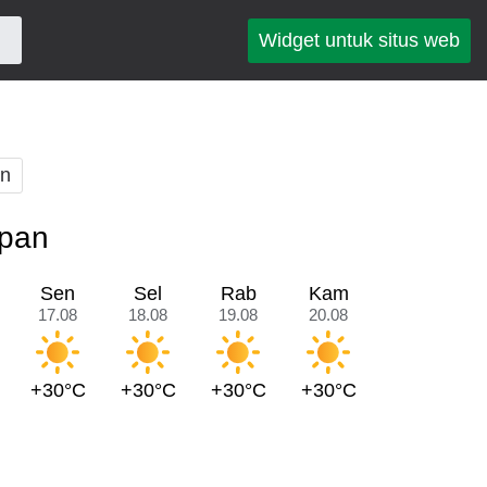
Widget untuk situs web
an
epan
Sen
Sel
Rab
Kam
17.08
18.08
19.08
20.08
+30°C
+30°C
+30°C
+30°C