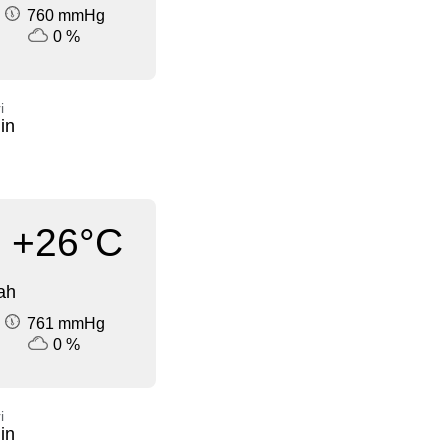
760 mmHg
0 %
i
in
+26°C
ah
761 mmHg
0 %
i
in