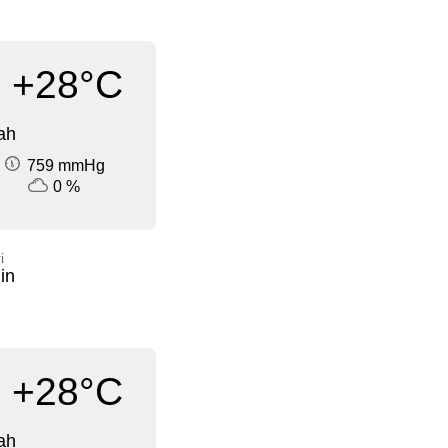
+28°C
ah
759 mmHg
0 %
i
in
+28°C
ah