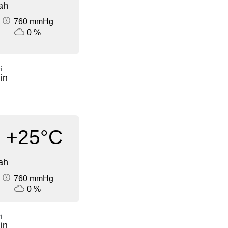
ah
760 mmHg
0 %
i
in
+25°C
ah
760 mmHg
0 %
i
in