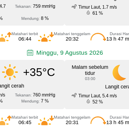
4.7
759 mmHg
Tekanan:
Timur Laut, 1.7 m/s
61 %
%
8 %
Mendung:
Matahari terbit
Matahari tenggelam
Durasi Har
06:44
20:32
13 h 47 m
Minggu, 9 Agustus 2026
Malam sebelum
+35°C
tidur
03:00
angit cerah
Langit cer
m/s
760 mmHg
Tekanan:
Timur Laut, 5.4 m/s
%
7 %
Mendung:
52 %
Matahari terbit
Matahari tenggelam
Durasi Har
06:45
20:31
13 h 45 m