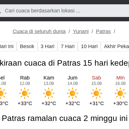
Cuaca di seluruh dunia
Yunani
Patras
ari Ini
Besok
3 Hari
7 Hari
10 Hari
Akhir Pek
kiraan cuaca di Patras 15 hari ked
el
Rab
Kam
Jum
Sab
Min
.08
12.08
13.08
14.08
15.08
16.08
3°C
+33°C
+32°C
+32°C
+31°C
+30°C
Patras ramalan cuaca 2 minggu ini