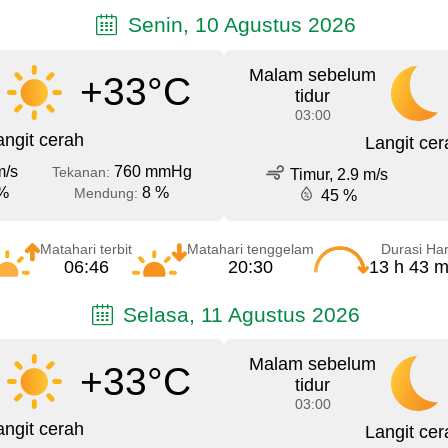
Senin, 10 Agustus 2026
Malam sebelum
+33°C
tidur
03:00
angit cerah
Langit cer
m/s
760 mmHg
Tekanan:
Timur, 2.9 m/s
%
8 %
Mendung:
45 %
Matahari terbit
Matahari tenggelam
Durasi Har
06:46
20:30
13 h 43 m
Selasa, 11 Agustus 2026
Malam sebelum
+33°C
tidur
03:00
angit cerah
Langit cer