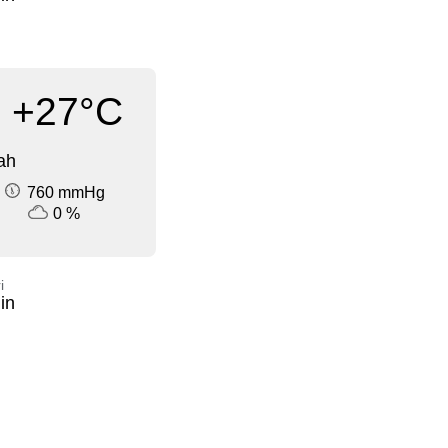
+27°C
ah
760 mmHg
0 %
i
in