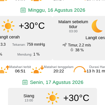
Minggu, 16 Agustus 2026
Malam sebelum
+30°C
tidur
03:00
angit cerah
Langit cer
 3.3
759 mmHg
Tekanan:
Timur, 2.2 m/s
38 %
%
1 %
Mendung:
Matahari terbit
Matahari tenggelam
Durasi Har
06:51
20:22
13 h 31 m
Senin, 17 Agustus 2026
+30°C
Siang
13:00