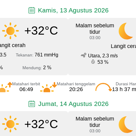
Kamis, 13 Agustus 2026
Malam sebelum
+32°C
tidur
03:00
angit cerah
Langit cer
3.5
761 mmHg
Tekanan:
Utara, 2.3 m/s
53 %
%
2 %
Mendung:
Matahari terbit
Matahari tenggelam
Durasi Har
06:49
20:26
13 h 37 m
Jumat, 14 Agustus 2026
Malam sebelum
+32°C
tidur
03:00