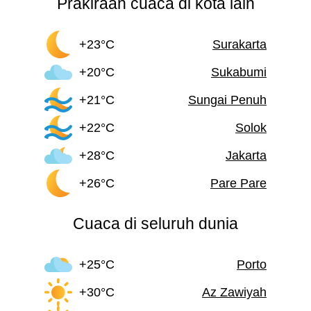
Prakiraan cuaca di kota lain
+23°C
Surakarta
+20°C
Sukabumi
+21°C
Sungai Penuh
+22°C
Solok
+28°C
Jakarta
+26°C
Pare Pare
Cuaca di seluruh dunia
+25°C
Porto
+30°C
Az Zawiyah