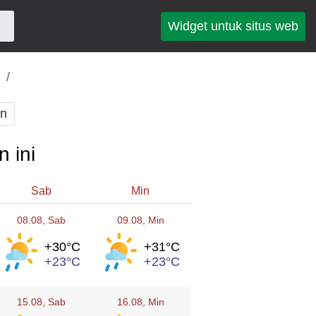
Widget untuk situs web
an
 ini
Sab
Min
08.08
, Sab
09.08
, Min
+30°
C
+31°
C
+23°
C
+23°
C
15.08
, Sab
16.08
, Min