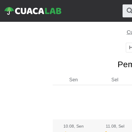
Cu
H
Pem
Sen
Sel
10.08
, Sen
11.08
, Sel