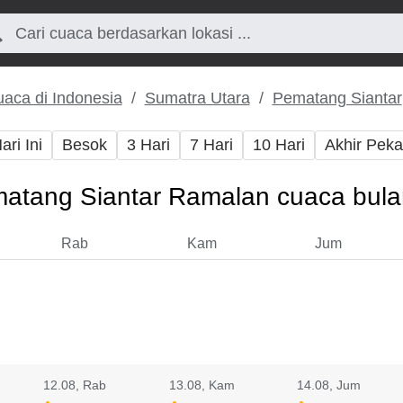
aca di Indonesia
Sumatra Utara
Pematang Siantar
ari Ini
Besok
3 Hari
7 Hari
10 Hari
Akhir Pek
atang Siantar Ramalan cuaca bulan
Rab
Kam
Jum
12.08
, Rab
13.08
, Kam
14.08
, Jum