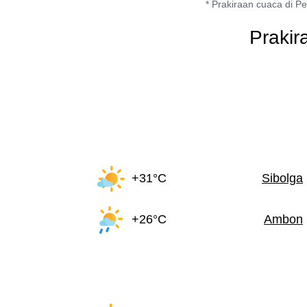
* Prakiraan cuaca di Pe
Prakir
+31°C
Sibolga
+26°C
Ambon