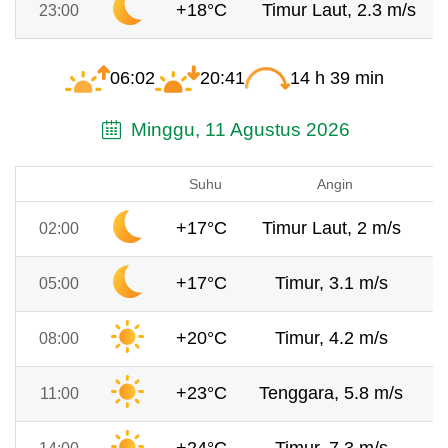
+18°C
Timur Laut, 2.3 m/s
23:00
06:02
20:41
14 h 39 min
Minggu, 11 Agustus 2026
Suhu
Angin
+17°C
Timur Laut, 2 m/s
7
02:00
+17°C
Timur, 3.1 m/s
7
05:00
+20°C
Timur, 4.2 m/s
7
08:00
+23°C
Tenggara, 5.8 m/s
7
11:00