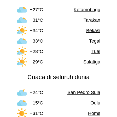
+27°C
Kotamobagu
+31°C
Tarakan
+34°C
Bekasi
+33°C
Tegal
+28°C
Tual
+29°C
Salatiga
Cuaca di seluruh dunia
+24°C
San Pedro Sula
+15°C
Oulu
+31°C
Homs