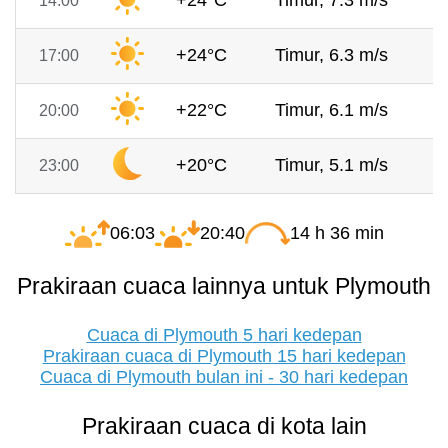
+24°C
Timur, 7.3 m/s
7
14:00
+24°C
Timur, 6.3 m/s
7
17:00
+22°C
Timur, 6.1 m/s
7
20:00
+20°C
Timur, 5.1 m/s
7
23:00
06:03
20:40
14 h 36 min
Prakiraan cuaca lainnya untuk Plymouth
Cuaca di Plymouth 5 hari kedepan
Prakiraan cuaca di Plymouth 15 hari kedepan
Cuaca di Plymouth bulan ini - 30 hari kedepan
Prakiraan cuaca di kota lain