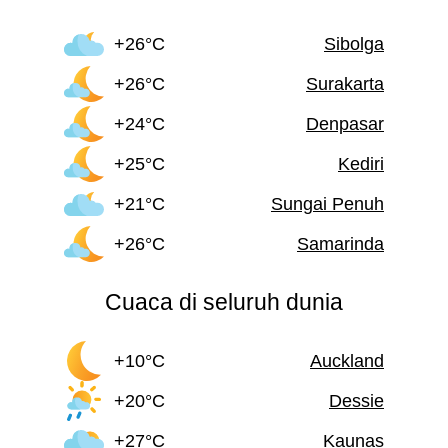
+26°C
Sibolga
+26°C
Surakarta
+24°C
Denpasar
+25°C
Kediri
+21°C
Sungai Penuh
+26°C
Samarinda
Cuaca di seluruh dunia
+10°C
Auckland
+20°C
Dessie
+27°C
Kaunas