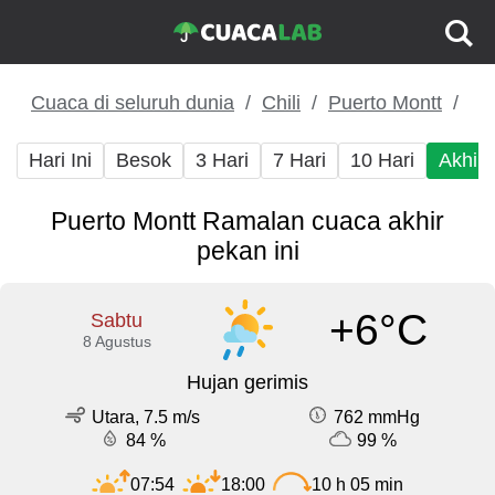
Cuaca di seluruh dunia
Chili
Puerto Montt
Hari Ini
Besok
3 Hari
7 Hari
10 Hari
Akhir
Puerto Montt Ramalan cuaca akhir
pekan ini
+6°C
Sabtu
8 Agustus
Hujan gerimis
Utara, 7.5 m/s
762 mmHg
84 %
99 %
07:54
18:00
10 h 05 min