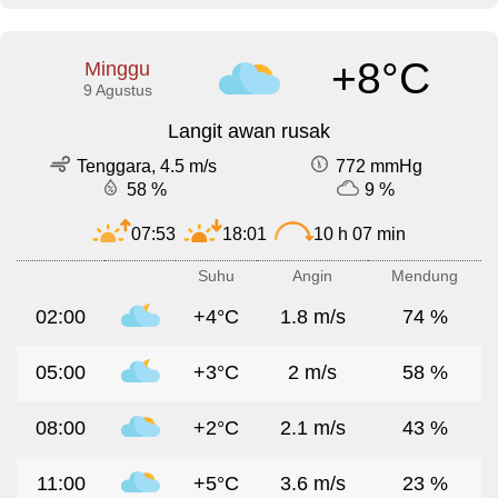
+8°C
Minggu
9 Agustus
Langit awan rusak
Tenggara, 4.5 m/s
772 mmHg
58 %
9 %
07:53
18:01
10 h 07 min
Suhu
Angin
Mendung
02:00
+4°C
1.8 m/s
74 %
05:00
+3°C
2 m/s
58 %
08:00
+2°C
2.1 m/s
43 %
11:00
+5°C
3.6 m/s
23 %