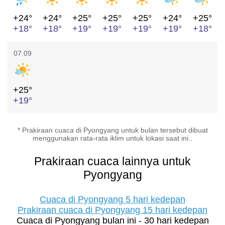
+24°
+24°
+25°
+25°
+25°
+24°
+25°
+18°
+18°
+19°
+19°
+19°
+19°
+18°
07.09
+25°
+19°
* Prakiraan cuaca di Pyongyang untuk bulan tersebut dibuat
menggunakan rata-rata iklim untuk lokasi saat ini..
Prakiraan cuaca lainnya untuk
Pyongyang
Cuaca di Pyongyang 5 hari kedepan
Prakiraan cuaca di Pyongyang 15 hari kedepan
Cuaca di Pyongyang bulan ini - 30 hari kedepan