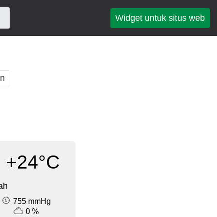
Widget untuk situs web
an
+24°C
ah
755 mmHg
0 %