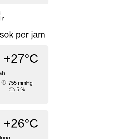
i
in
sok per jam
+27°C
ah
755 mmHg
5 %
+26°C
dung