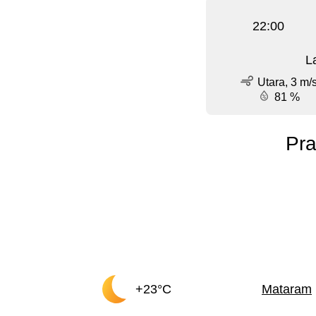
22:00
L
Utara, 3 m/
81 %
Pra
+23°C
Mataram