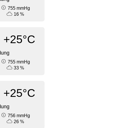
755 mmHg
16 %
+25°C
dung
755 mmHg
33 %
+25°C
dung
756 mmHg
26 %