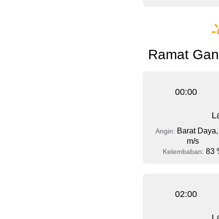
Ramat Gan 
00:00
L
Barat Daya,
Angin:
m/s
83 
Kelembaban:
02:00
L