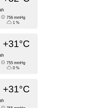
ah
756 mmHg
1 %
+31°C
ah
755 mmHg
0 %
+31°C
ah