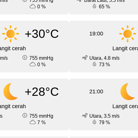
 m/s
755 mmHg
Barat Laut, 5.5 m/s
0 %
65 %
+30°C
19:00
angit cerah
Langit cer
 m/s
755 mmHg
Utara, 4.8 m/s
0 %
73 %
+28°C
21:00
angit cerah
Langit cer
/s
755 mmHg
Utara, 3.5 m/s
7 %
79 %