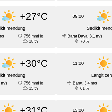
+27°C
09:00
ikit mendung
Sedikit men
m/s
756 mmHg
Barat Daya, 3.1 m/s
18 %
70 %
+30°C
11:00
ikit mendung
Langit cer
 m/s
756 mmHg
Barat, 3.4 m/s
15 %
61 %
+31°C
13:00