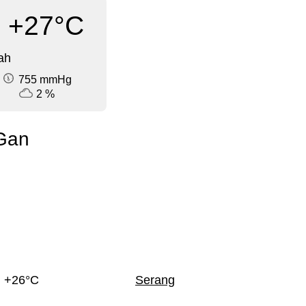
+27°C
ah
755 mmHg
2 %
 Gan
+26°C
Serang