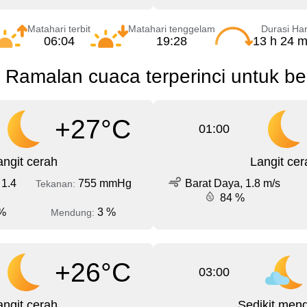
Matahari terbit
Matahari tenggelam
Durasi Har
06:04
19:28
13 h 24 m
Ramalan cuaca terperinci untuk be
+27°C
01:00
angit cerah
Langit cer
 1.4
755 mmHg
Barat Daya, 1.8 m/s
Tekanan:
84 %
%
3 %
Mendung:
+26°C
03:00
angit cerah
Sedikit men