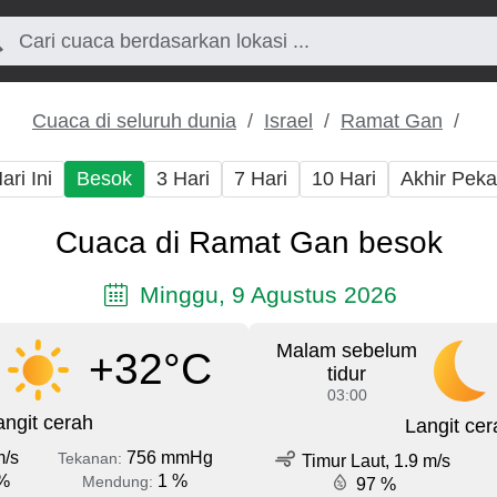
Cuaca di seluruh dunia
Israel
Ramat Gan
ari Ini
Besok
3 Hari
7 Hari
10 Hari
Akhir Pek
Cuaca di Ramat Gan besok
Minggu, 9 Agustus 2026
Malam sebelum
+32°C
tidur
03:00
angit cerah
Langit cer
m/s
756 mmHg
Tekanan:
Timur Laut, 1.9 m/s
%
1 %
Mendung:
97 %