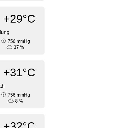
+29°C
dung
756 mmHg
37 %
+31°C
ah
756 mmHg
8 %
+32°C