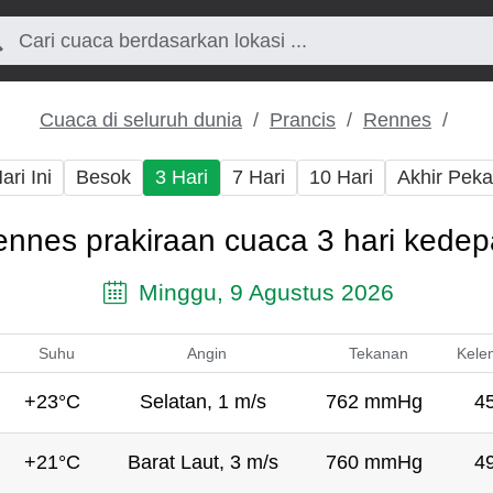
Cuaca di seluruh dunia
Prancis
Rennes
ari Ini
Besok
3 Hari
7 Hari
10 Hari
Akhir Pek
nnes prakiraan cuaca 3 hari kede
Minggu, 9 Agustus 2026
Suhu
Angin
Tekanan
Kele
+23°C
Selatan, 1 m/s
762 mmHg
4
+21°C
Barat Laut, 3 m/s
760 mmHg
4