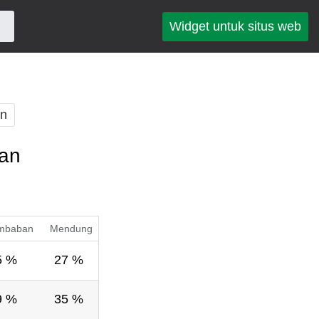
Widget untuk situs web
an
pan
mbaban
Mendung
5 %
27 %
9 %
35 %