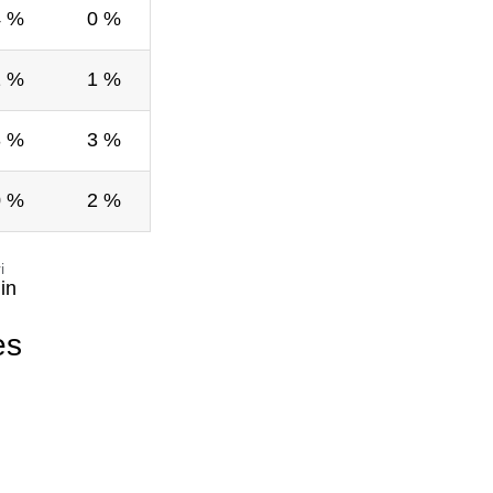
4 %
0 %
1 %
1 %
3 %
3 %
0 %
2 %
i
in
es