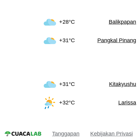
+28°C
Balikpapan
+31°C
Pangkal Pinang
+31°C
Kitakyushu
+32°C
Larissa
Tanggapan
Kebijakan Privasi