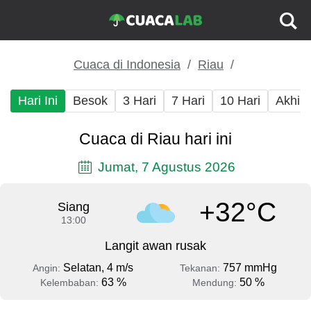
Cuaca di Indonesia
Riau
Hari Ini
Besok
3 Hari
7 Hari
10 Hari
Akhir
Cuaca di Riau hari ini
Jumat, 7 Agustus 2026
+32°C
Siang
13:00
Langit awan rusak
Selatan, 4 m/s
757 mmHg
Angin:
Tekanan:
63 %
50 %
Kelembaban:
Mendung: