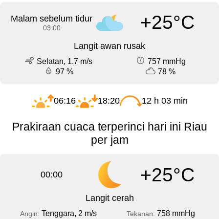
+25°C
Malam sebelum tidur
03:00
Langit awan rusak
Selatan, 1.7 m/s
757 mmHg
97 %
78 %
06:16
18:20
12 h 03 min
Prakiraan cuaca terperinci hari ini Riau
per jam
+25°C
00:00
Langit cerah
Tenggara, 2 m/s
758 mmHg
Angin:
Tekanan: