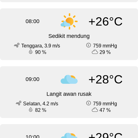
+26°C
08:00
Sedikit mendung
Tenggara, 3.9 m/s
759 mmHg
90 %
29 %
+28°C
09:00
Langit awan rusak
Selatan, 4.2 m/s
759 mmHg
82 %
47 %
+29°C
10:00