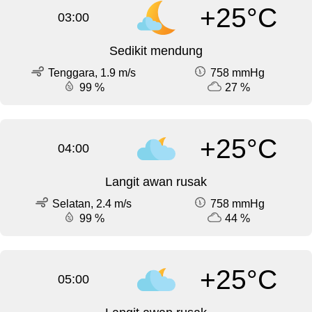
+25°C
03:00
Sedikit mendung
Tenggara, 1.9 m/s
758 mmHg
99 %
27 %
+25°C
04:00
Langit awan rusak
Selatan, 2.4 m/s
758 mmHg
99 %
44 %
+25°C
05:00