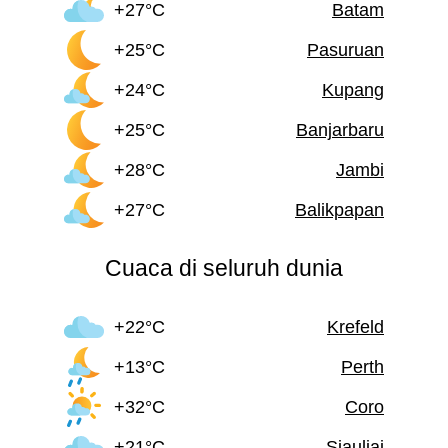
+27°C
Batam
+25°C
Pasuruan
+24°C
Kupang
+25°C
Banjarbaru
+28°C
Jambi
+27°C
Balikpapan
Cuaca di seluruh dunia
+22°C
Krefeld
+13°C
Perth
+32°C
Coro
+21°C
Siauliai