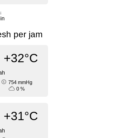
i
in
esh per jam
+32°C
ah
754 mmHg
0 %
+31°C
ah