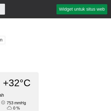
Widget untuk situs web
an
+32°C
ah
753 mmHg
0 %