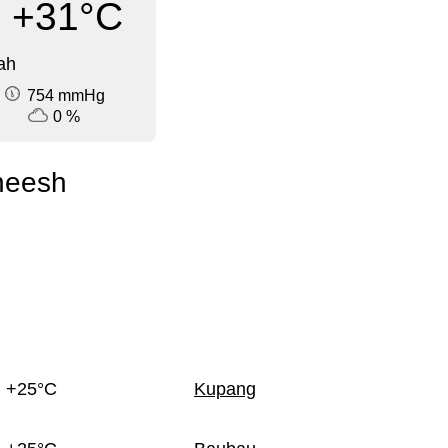
+31°C
ah
754 mmHg
0 %
heesh
+25°C
Kupang