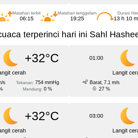
Matahari terbit
Matahari tenggelam
Durasi Har
06:15
19:25
13 h 10 m
cuaca terperinci hari ini Sahl Hashe
+32°C
01:00
angit cerah
Langit cer
m/s
754 mmHg
Barat, 7.1 m/s
Tekanan:
%
0 %
27 %
Mendung:
+32°C
03:00
angit cerah
Langit cer