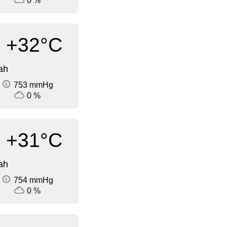
0 %
+32°C
ah
753 mmHg
0 %
+31°C
ah
754 mmHg
0 %