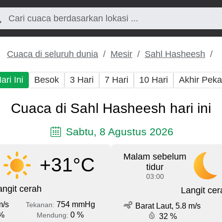
Cuaca di seluruh dunia
Mesir
Sahl Hasheesh
ari Ini
Besok
3 Hari
7 Hari
10 Hari
Akhir Pek
Cuaca di Sahl Hasheesh hari ini
Sabtu, 8 Agustus 2026
Malam sebelum
+31°C
tidur
03:00
angit cerah
Langit cer
m/s
754 mmHg
Tekanan:
Barat Laut, 5.8 m/s
%
0 %
Mendung:
32 %