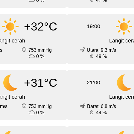
0 %
47 %
+32°C
19:00
angit cerah
Langit cer
/s
753 mmHg
Utara, 9.3 m/s
0 %
49 %
+31°C
21:00
angit cerah
Langit cer
 m/s
753 mmHg
Barat, 6.8 m/s
0 %
44 %