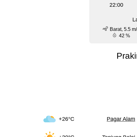
22:00
L
Barat, 5.5 m
42 %
Prak
+26°C
Pagar Alam