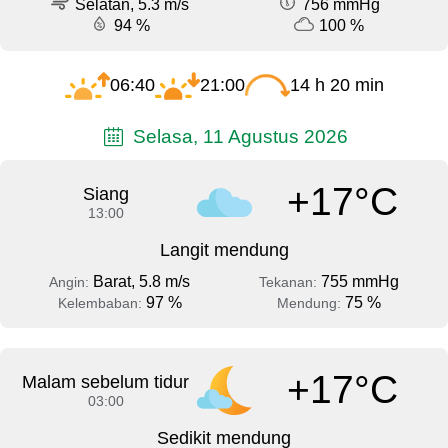
Selatan, 5.3 m/s
756 mmHg
94 %
100 %
06:40
21:00
14 h 20 min
Selasa, 11 Agustus 2026
+17°C
Siang
13:00
Langit mendung
Barat, 5.8 m/s
755 mmHg
Angin:
Tekanan:
97 %
75 %
Kelembaban:
Mendung:
+17°C
Malam sebelum tidur
03:00
Sedikit mendung