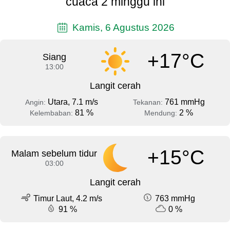
cuaca 2 minggu ini
Kamis, 6 Agustus 2026
+17°C
Siang
13:00
Langit cerah
Utara, 7.1 m/s
761 mmHg
Angin:
Tekanan:
81 %
2 %
Kelembaban:
Mendung:
+15°C
Malam sebelum tidur
03:00
Langit cerah
Timur Laut, 4.2 m/s
763 mmHg
91 %
0 %