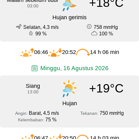
+18°C
Malam sebelum tidur
03:00
Hujan gerimis
Selatan, 4.3 m/s
758 mmHg
99 %
100 %
06:46
20:52
14 h 06 min
Minggu, 16 Agustus 2026
+19°C
Siang
13:00
Hujan
Barat, 4.5 m/s
750 mmHg
Angin:
Tekanan:
75 %
Kelembaban:
06:47
20:50
14 h 03 min