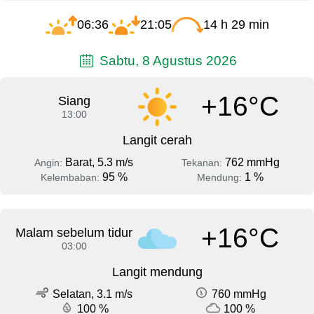
06:36
21:05
14 h 29 min
Sabtu, 8 Agustus 2026
+16°C
Siang
13:00
Langit cerah
Barat, 5.3 m/s
762 mmHg
Angin:
Tekanan:
95 %
1 %
Kelembaban:
Mendung:
+16°C
Malam sebelum tidur
03:00
Langit mendung
Selatan, 3.1 m/s
760 mmHg
100 %
100 %