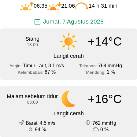
06:35
21:06
14 h 31 min
Jumat, 7 Agustus 2026
+14°C
Siang
13:00
Langit cerah
Timur Laut, 3.1 m/s
764 mmHg
Angin:
Tekanan:
87 %
1 %
Kelembaban:
Mendung:
+16°C
Malam sebelum tidur
03:00
Langit cerah
Barat, 4.5 m/s
762 mmHg
94 %
0 %