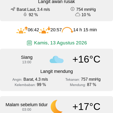
Langit awan rusak
Barat Laut, 3.4 m/s
754 mmHg
92 %
10 %
06:42
20:57
14 h 15 min
Kamis, 13 Agustus 2026
+16°C
Siang
13:00
Langit mendung
Barat, 4.3 m/s
757 mmHg
Angin:
Tekanan:
99 %
87 %
Kelembaban:
Mendung:
+17°C
Malam sebelum tidur
03:00