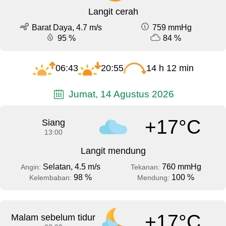
Langit cerah
Barat Daya, 4.7 m/s
759 mmHg
95 %
84 %
06:43
20:55
14 h 12 min
Jumat, 14 Agustus 2026
+17°C
Siang
13:00
Langit mendung
Selatan, 4.5 m/s
760 mmHg
Angin:
Tekanan:
98 %
100 %
Kelembaban:
Mendung:
+17°C
Malam sebelum tidur