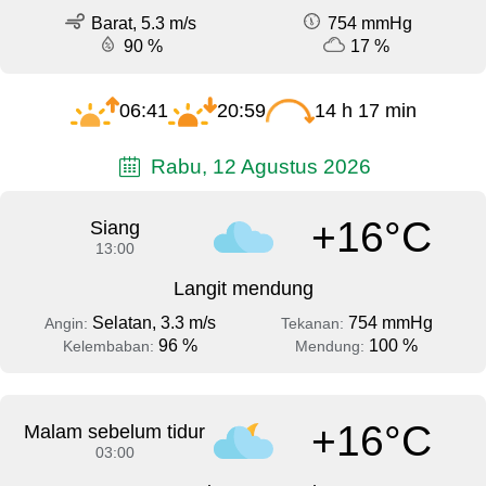
Barat, 5.3 m/s
754 mmHg
90 %
17 %
06:41
20:59
14 h 17 min
Rabu, 12 Agustus 2026
+16°C
Siang
13:00
Langit mendung
Selatan, 3.3 m/s
754 mmHg
Angin:
Tekanan:
96 %
100 %
Kelembaban:
Mendung:
+16°C
Malam sebelum tidur
03:00