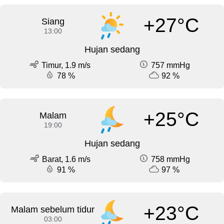
+27°C
Siang
13:00
Hujan sedang
Timur, 1.9 m/s
757 mmHg
78 %
92 %
+25°C
Malam
19:00
Hujan sedang
Barat, 1.6 m/s
758 mmHg
91 %
97 %
+23°C
Malam sebelum tidur
03:00