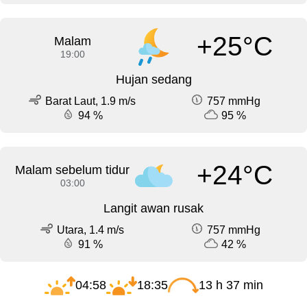
+25°C
Malam
19:00
Hujan sedang
Barat Laut, 1.9 m/s
757 mmHg
94 %
95 %
+24°C
Malam sebelum tidur
03:00
Langit awan rusak
Utara, 1.4 m/s
757 mmHg
91 %
42 %
04:58
18:35
13 h 37 min