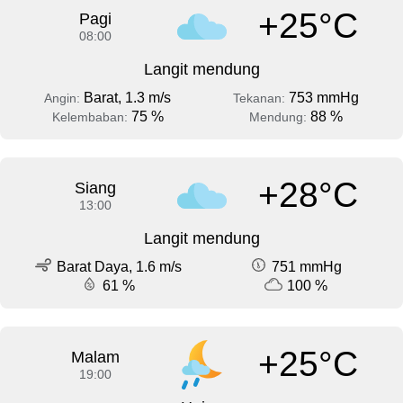
+25°C
Pagi
08:00
Langit mendung
Barat, 1.3 m/s
753 mmHg
Angin:
Tekanan:
75 %
88 %
Kelembaban:
Mendung:
+28°C
Siang
13:00
Langit mendung
Barat Daya, 1.6 m/s
751 mmHg
61 %
100 %
+25°C
Malam
19:00