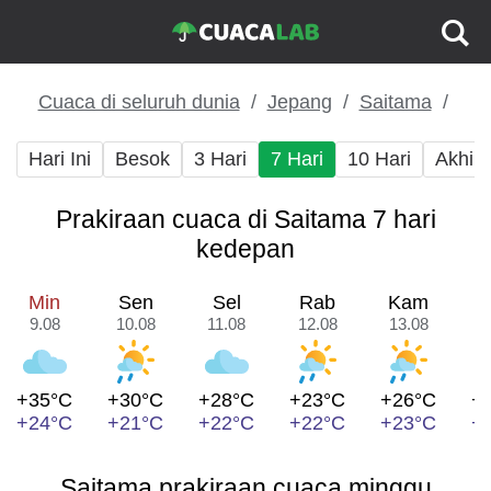
Cuaca di seluruh dunia
Jepang
Saitama
Hari Ini
Besok
3 Hari
7 Hari
10 Hari
Akhir
Prakiraan cuaca di Saitama 7 hari
kedepan
Min
Sen
Sel
Rab
Kam
9.08
10.08
11.08
12.08
13.08
1
+35°C
+30°C
+28°C
+23°C
+26°C
+
+24°C
+21°C
+22°C
+22°C
+23°C
+
Saitama prakiraan cuaca minggu