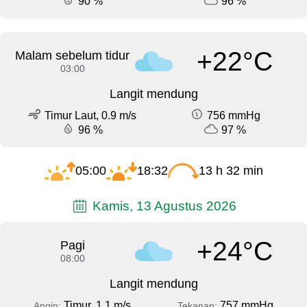
90 %
96 %
+22°C
Malam sebelum tidur
03:00
Langit mendung
Timur Laut, 0.9 m/s
756 mmHg
96 %
97 %
05:00
18:32
13 h 32 min
Kamis, 13 Agustus 2026
+24°C
Pagi
08:00
Langit mendung
Timur, 1.1 m/s
757 mmHg
Angin:
Tekanan: