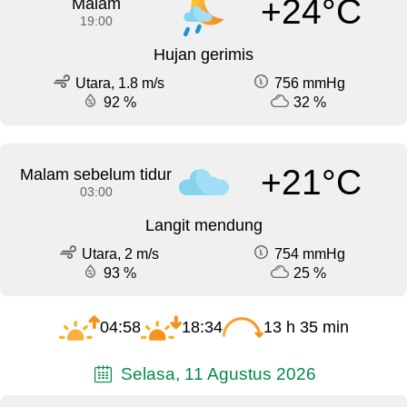
+24°C
Malam
19:00
Hujan gerimis
Utara, 1.8 m/s
756 mmHg
92 %
32 %
+21°C
Malam sebelum tidur
03:00
Langit mendung
Utara, 2 m/s
754 mmHg
93 %
25 %
04:58
18:34
13 h 35 min
Selasa, 11 Agustus 2026