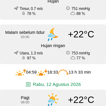
Hujan
Timur, 0.7 m/s
751 mmHg
78 %
88 %
+22°C
Malam sebelum tidur
03:00
Hujan ringan
Utara, 1.3 m/s
753 mmHg
97 %
77 %
04:59
18:33
13 h 33 min
Rabu, 12 Agustus 2026
+22°C
Pagi
08:00