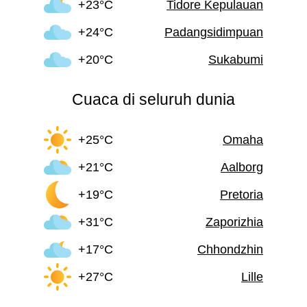
+23°C
Tidore Kepulauan
+24°C
Padangsidimpuan
+20°C
Sukabumi
Cuaca di seluruh dunia
+25°C
Omaha
+21°C
Aalborg
+19°C
Pretoria
+31°C
Zaporizhia
+17°C
Chhondzhin
+27°C
Lille