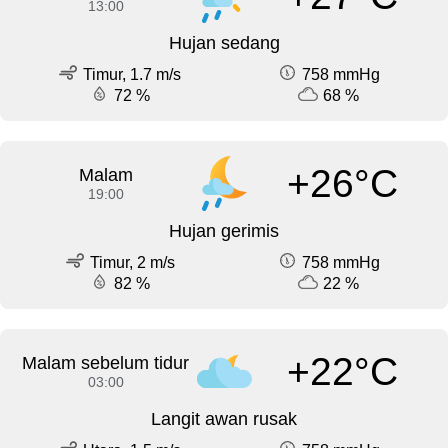
13:00
Hujan sedang
Timur, 1.7 m/s
758 mmHg
72 %
68 %
+26°C
Malam
19:00
Hujan gerimis
Timur, 2 m/s
758 mmHg
82 %
22 %
+22°C
Malam sebelum tidur
03:00
Langit awan rusak