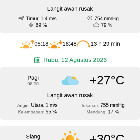
Langit awan rusak
Timur, 1.4 m/s
754 mmHg
69 %
79 %
05:18
18:48
13 h 29 min
Rabu, 12 Agustus 2026
+27°C
Pagi
08:00
Langit awan rusak
Utara, 1 m/s
755 mmHg
Angin:
Tekanan:
55 %
17 %
Kelembaban:
Mendung:
+30°C
Siang