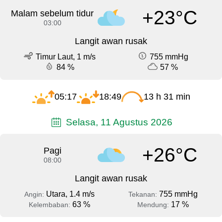
+23°C
Malam sebelum tidur
03:00
Langit awan rusak
Timur Laut, 1 m/s
755 mmHg
84 %
57 %
05:17
18:49
13 h 31 min
Selasa, 11 Agustus 2026
+26°C
Pagi
08:00
Langit awan rusak
Utara, 1.4 m/s
755 mmHg
Angin:
Tekanan:
63 %
17 %
Kelembaban:
Mendung: