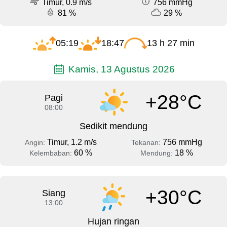
Timur, 0.9 m/s
756 mmHg
81 %
29 %
05:19
18:47
13 h 27 min
Kamis, 13 Agustus 2026
+28°C
Pagi
08:00
Sedikit mendung
Timur, 1.2 m/s
756 mmHg
Angin:
Tekanan:
60 %
18 %
Kelembaban:
Mendung:
+30°C
Siang
13:00
Hujan ringan