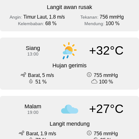
Langit awan rusak
Timur Laut, 1.8 m/s
756 mmHg
Angin:
Tekanan:
68 %
100 %
Kelembaban:
Mendung:
+32°C
Siang
13:00
Hujan gerimis
Barat, 5 m/s
755 mmHg
51 %
100 %
+27°C
Malam
19:00
Langit mendung
Barat, 1.9 m/s
756 mmHg