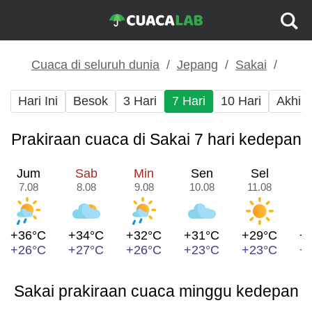
Cuaca di seluruh dunia
Jepang
Sakai
Hari Ini
Besok
3 Hari
7 Hari
10 Hari
Akhir
Prakiraan cuaca di Sakai 7 hari kedepan
Jum
Sab
Min
Sen
Sel
7.08
8.08
9.08
10.08
11.08
1
+36°C
+34°C
+32°C
+31°C
+29°C
+
+26°C
+27°C
+26°C
+23°C
+23°C
+
Sakai prakiraan cuaca minggu kedepan