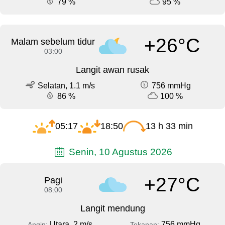
79 %
95 %
+26°C
Malam sebelum tidur
03:00
Langit awan rusak
Selatan, 1.1 m/s
756 mmHg
86 %
100 %
05:17
18:50
13 h 33 min
Senin, 10 Agustus 2026
+27°C
Pagi
08:00
Langit mendung
Utara, 2 m/s
756 mmHg
Angin:
Tekanan: