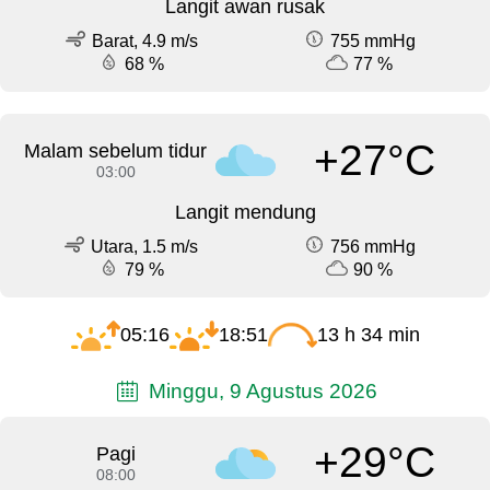
Langit awan rusak
Barat, 4.9 m/s
755 mmHg
68 %
77 %
+27°C
Malam sebelum tidur
03:00
Langit mendung
Utara, 1.5 m/s
756 mmHg
79 %
90 %
05:16
18:51
13 h 34 min
Minggu, 9 Agustus 2026
+29°C
Pagi
08:00