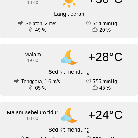
13:00
Langit cerah
Selatan, 2 m/s
754 mmHg
49 %
20 %
+28°C
Malam
19:00
Sedikit mendung
Tenggara, 1.6 m/s
755 mmHg
65 %
45 %
+24°C
Malam sebelum tidur
03:00
Sedikit mendung