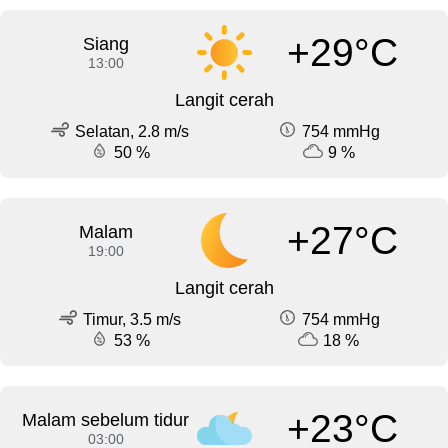
+29°C
Siang
13:00
Langit cerah
Selatan, 2.8 m/s
754 mmHg
50 %
9 %
+27°C
Malam
19:00
Langit cerah
Timur, 3.5 m/s
754 mmHg
53 %
18 %
+23°C
Malam sebelum tidur
03:00