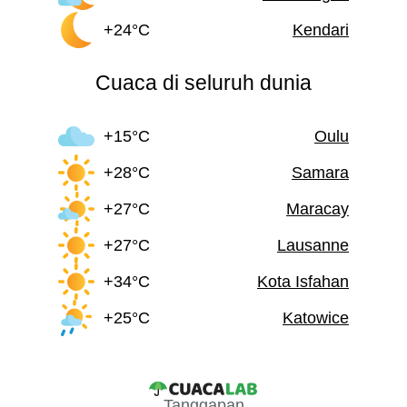
+24°C
Kendari
Cuaca di seluruh dunia
+15°C
Oulu
+28°C
Samara
+27°C
Maracay
+27°C
Lausanne
+34°C
Kota Isfahan
+25°C
Katowice
Tanggapan