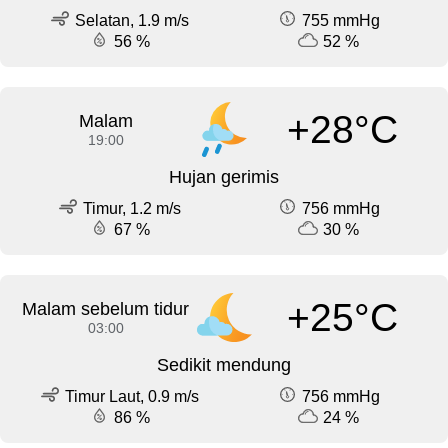
Selatan, 1.9 m/s
755 mmHg
56 %
52 %
+28°C
Malam
19:00
Hujan gerimis
Timur, 1.2 m/s
756 mmHg
67 %
30 %
+25°C
Malam sebelum tidur
03:00
Sedikit mendung
Timur Laut, 0.9 m/s
756 mmHg
86 %
24 %