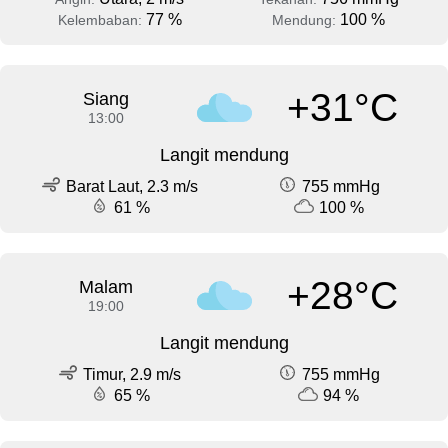
77 %
100 %
Kelembaban:
Mendung:
+31°C
Siang
13:00
Langit mendung
Barat Laut, 2.3 m/s
755 mmHg
61 %
100 %
+28°C
Malam
19:00
Langit mendung
Timur, 2.9 m/s
755 mmHg
65 %
94 %