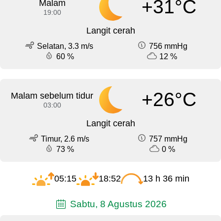
+31°C
Malam
19:00
Langit cerah
Selatan, 3.3 m/s
756 mmHg
60 %
12 %
+26°C
Malam sebelum tidur
03:00
Langit cerah
Timur, 2.6 m/s
757 mmHg
73 %
0 %
05:15
18:52
13 h 36 min
Sabtu, 8 Agustus 2026