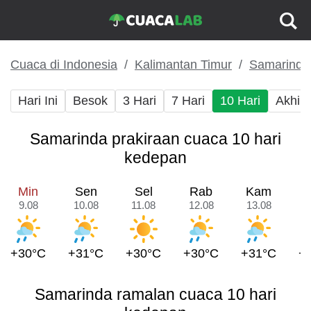
Cuaca di Indonesia
Kalimantan Timur
Samarinda
Hari Ini
Besok
3 Hari
7 Hari
10 Hari
Akhir
Samarinda prakiraan cuaca 10 hari
kedepan
Min
Sen
Sel
Rab
Kam
9.08
10.08
11.08
12.08
13.08
1
+30°C
+31°C
+30°C
+30°C
+31°C
+
Samarinda ramalan cuaca 10 hari