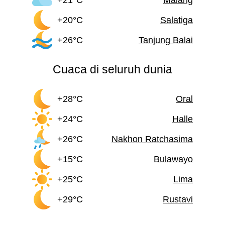
+20°C
Salatiga
+26°C
Tanjung Balai
Cuaca di seluruh dunia
+28°C
Oral
+24°C
Halle
+26°C
Nakhon Ratchasima
+15°C
Bulawayo
+25°C
Lima
+29°C
Rustavi