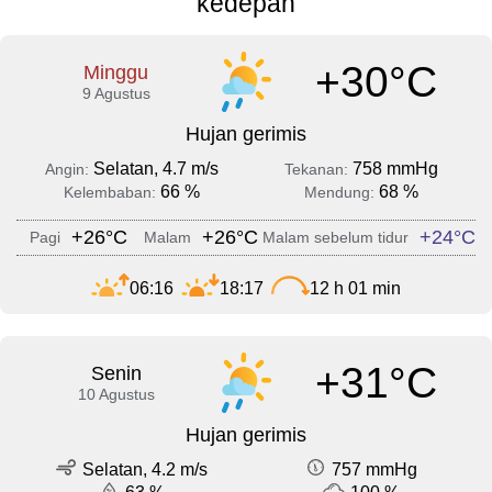
kedepan
+30°C
Minggu
9 Agustus
Hujan gerimis
Selatan, 4.7 m/s
758 mmHg
Angin:
Tekanan:
66 %
68 %
Kelembaban:
Mendung:
+26°C
+26°C
+24°C
Pagi
Malam
Malam sebelum tidur
06:16
18:17
12 h 01 min
+31°C
Senin
10 Agustus
Hujan gerimis
Selatan, 4.2 m/s
757 mmHg