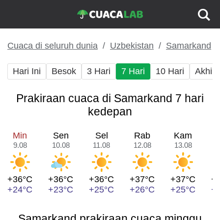
Cuaca di seluruh dunia
Uzbekistan
Samarkand
Hari Ini
Besok
3 Hari
7 Hari
10 Hari
Akhir
Prakiraan cuaca di Samarkand 7 hari
kedepan
Min
Sen
Sel
Rab
Kam
9.08
10.08
11.08
12.08
13.08
1
+36°C
+36°C
+36°C
+37°C
+37°C
+
+24°C
+23°C
+25°C
+26°C
+25°C
+
Samarkand prakiraan cuaca minggu