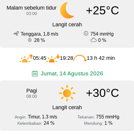
+25°C
Malam sebelum tidur
03:00
Langit cerah
Tenggara, 1.8 m/s
754 mmHg
28 %
0 %
05:45
19:28
13 h 42 min
Jumat, 14 Agustus 2026
+30°C
Pagi
08:00
Langit cerah
Timur, 1.3 m/s
755 mmHg
Angin:
Tekanan:
24 %
1 %
Kelembaban:
Mendung: