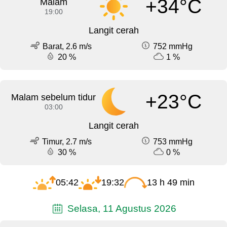
+34°C
Malam
19:00
Langit cerah
Barat, 2.6 m/s
752 mmHg
20 %
1 %
+23°C
Malam sebelum tidur
03:00
Langit cerah
Timur, 2.7 m/s
753 mmHg
30 %
0 %
05:42
19:32
13 h 49 min
Selasa, 11 Agustus 2026