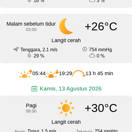
16 %
3 %
+26°C
Malam sebelum tidur
03:00
Langit cerah
Tenggara, 2.1 m/s
754 mmHg
29 %
0 %
05:44
19:29
13 h 45 min
Kamis, 13 Agustus 2026
+30°C
Pagi
08:00
Langit cerah
Timur, 1.5 m/s
754 mmHg
Angin:
Tekanan: