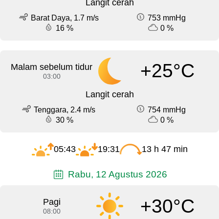
Langit cerah
Barat Daya, 1.7 m/s
753 mmHg
16 %
0 %
+25°C
Malam sebelum tidur
03:00
Langit cerah
Tenggara, 2.4 m/s
754 mmHg
30 %
0 %
05:43
19:31
13 h 47 min
Rabu, 12 Agustus 2026
+30°C
Pagi
08:00