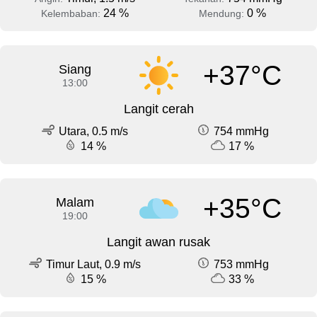
24 %
0 %
Kelembaban:
Mendung:
+37°C
Siang
13:00
Langit cerah
Utara, 0.5 m/s
754 mmHg
14 %
17 %
+35°C
Malam
19:00
Langit awan rusak
Timur Laut, 0.9 m/s
753 mmHg
15 %
33 %