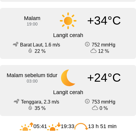
+34°C
Malam
19:00
Langit cerah
Barat Laut, 1.6 m/s
752 mmHg
22 %
12 %
+24°C
Malam sebelum tidur
03:00
Langit cerah
Tenggara, 2.3 m/s
753 mmHg
35 %
0 %
05:41
19:33
13 h 51 min