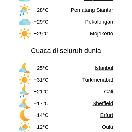
+28°C
Pematang Siantar
+29°C
Pekalongan
+29°C
Mojokerto
Cuaca di seluruh dunia
+25°C
Istanbul
+31°C
Turkmenabat
+21°C
Cali
+17°C
Sheffield
+14°C
Erfurt
+12°C
Oulu