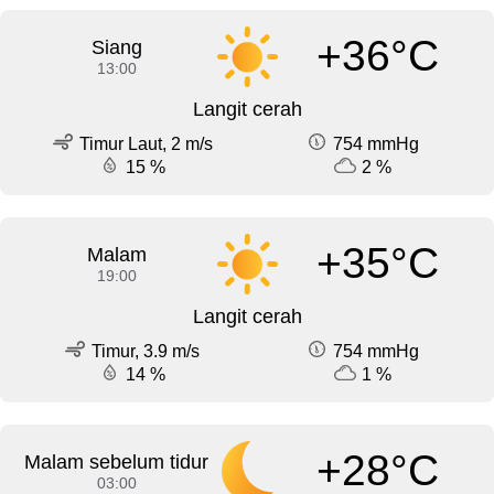
+36°C
Siang
13:00
Langit cerah
Timur Laut, 2 m/s
754 mmHg
15 %
2 %
+35°C
Malam
19:00
Langit cerah
Timur, 3.9 m/s
754 mmHg
14 %
1 %
+28°C
Malam sebelum tidur
03:00