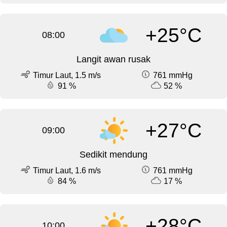
+25°C
08:00
Langit awan rusak
Timur Laut, 1.5 m/s
761 mmHg
91 %
52 %
+27°C
09:00
Sedikit mendung
Timur Laut, 1.6 m/s
761 mmHg
84 %
17 %
+28°C
10:00