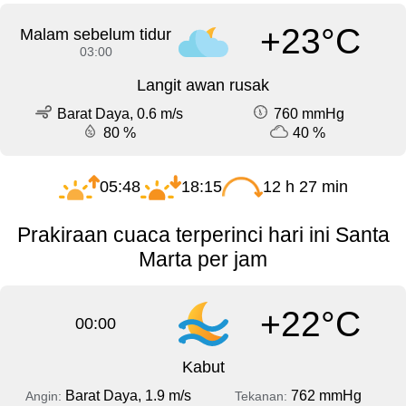
+23°C
Malam sebelum tidur
03:00
Langit awan rusak
Barat Daya, 0.6 m/s
760 mmHg
80 %
40 %
05:48
18:15
12 h 27 min
Prakiraan cuaca terperinci hari ini Santa
Marta per jam
+22°C
00:00
Kabut
Barat Daya, 1.9 m/s
762 mmHg
Angin:
Tekanan: