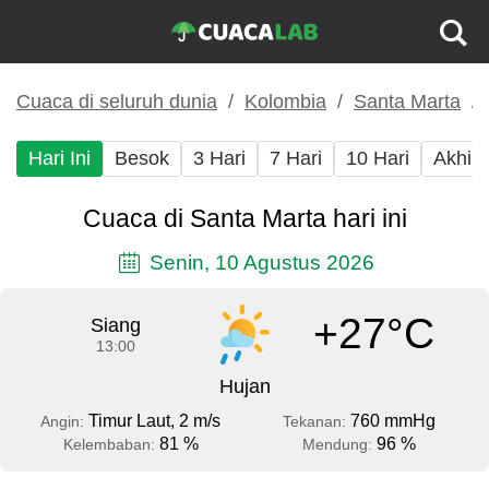
Cuaca di seluruh dunia
Kolombia
Santa Marta
Hari Ini
Besok
3 Hari
7 Hari
10 Hari
Akhir
Cuaca di Santa Marta hari ini
Senin, 10 Agustus 2026
+27°C
Siang
13:00
Hujan
Timur Laut, 2 m/s
760 mmHg
Angin:
Tekanan:
81 %
96 %
Kelembaban:
Mendung: