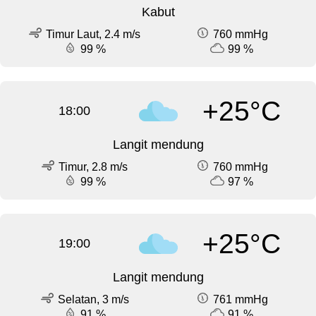
Kabut
Timur Laut, 2.4 m/s
760 mmHg
99 %
99 %
+25°C
18:00
Langit mendung
Timur, 2.8 m/s
760 mmHg
99 %
97 %
+25°C
19:00
Langit mendung
Selatan, 3 m/s
761 mmHg
91 %
91 %