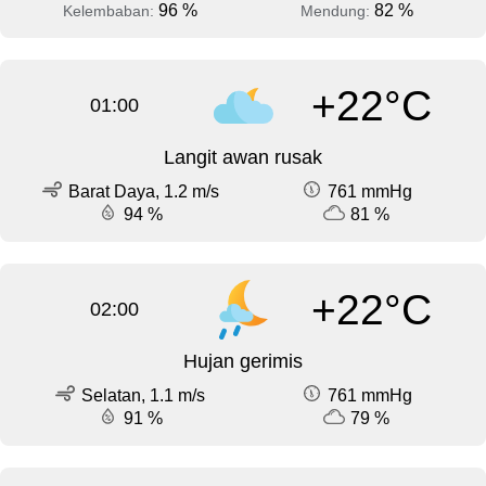
96 %
82 %
Kelembaban:
Mendung:
+22°C
01:00
Langit awan rusak
Barat Daya, 1.2 m/s
761 mmHg
94 %
81 %
+22°C
02:00
Hujan gerimis
Selatan, 1.1 m/s
761 mmHg
91 %
79 %