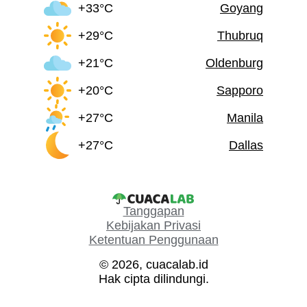
+33°C
Goyang
+29°C
Thubruq
+21°C
Oldenburg
+20°C
Sapporo
+27°C
Manila
+27°C
Dallas
Tanggapan
Kebijakan Privasi
Ketentuan Penggunaan
© 2026, cuacalab.id
Hak cipta dilindungi.