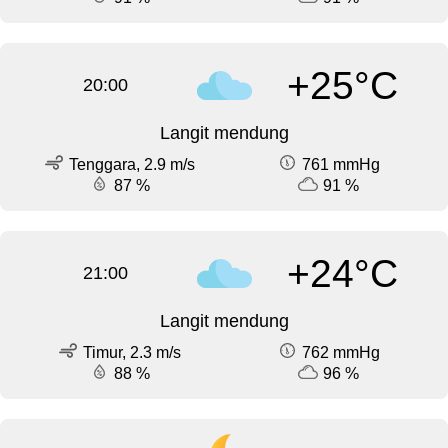
+25°C
20:00
Langit mendung
Tenggara, 2.9 m/s
761 mmHg
87 %
91 %
+24°C
21:00
Langit mendung
Timur, 2.3 m/s
762 mmHg
88 %
96 %