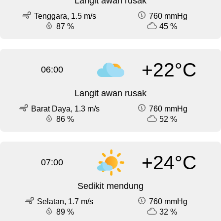
Langit awan rusak
Tenggara, 1.5 m/s
760 mmHg
87 %
45 %
+22°C
06:00
Langit awan rusak
Barat Daya, 1.3 m/s
760 mmHg
86 %
52 %
+24°C
07:00
Sedikit mendung
Selatan, 1.7 m/s
760 mmHg
89 %
32 %