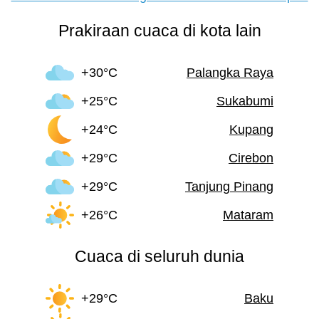
Prakiraan cuaca di kota lain
+30°C
Palangka Raya
+25°C
Sukabumi
+24°C
Kupang
+29°C
Cirebon
+29°C
Tanjung Pinang
+26°C
Mataram
Cuaca di seluruh dunia
+29°C
Baku