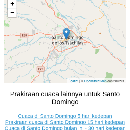
+
−
Leaflet
| ©
OpenStreetMap
contributors
Prakiraan cuaca lainnya untuk Santo
Domingo
Cuaca di Santo Domingo 5 hari kedepan
Prakiraan cuaca di Santo Domingo 15 hari kedepan
Cuaca di Santo Domingo bulan ini - 30 hari kedepan