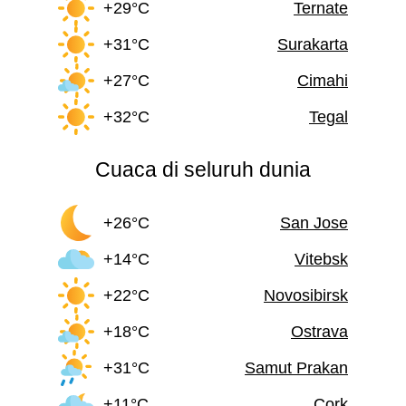
+29°C
Ternate
+31°C
Surakarta
+27°C
Cimahi
+32°C
Tegal
Cuaca di seluruh dunia
+26°C
San Jose
+14°C
Vitebsk
+22°C
Novosibirsk
+18°C
Ostrava
+31°C
Samut Prakan
+11°C
Cork