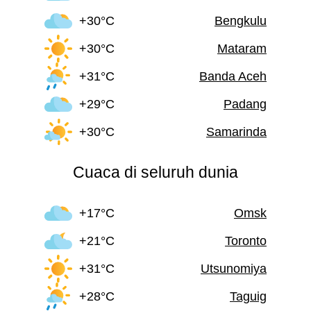
+30°C
Bengkulu
+30°C
Mataram
+31°C
Banda Aceh
+29°C
Padang
+30°C
Samarinda
Cuaca di seluruh dunia
+17°C
Omsk
+21°C
Toronto
+31°C
Utsunomiya
+28°C
Taguig