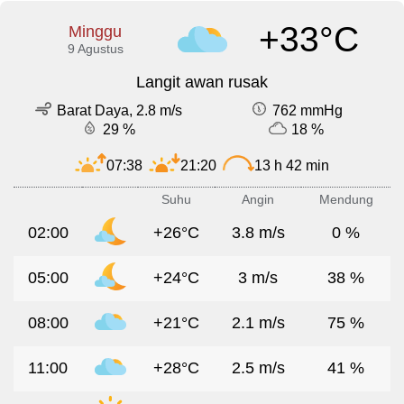
+33°C
Minggu
9 Agustus
Langit awan rusak
Barat Daya, 2.8 m/s
762 mmHg
29 %
18 %
07:38
21:20
13 h 42 min
Suhu
Angin
Mendung
02:00
+26°C
3.8 m/s
0 %
05:00
+24°C
3 m/s
38 %
08:00
+21°C
2.1 m/s
75 %
11:00
+28°C
2.5 m/s
41 %