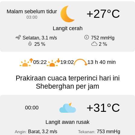
+27°C
Malam sebelum tidur
03:00
Langit cerah
Selatan, 3.1 m/s
752 mmHg
25 %
2 %
05:22
19:02
13 h 40 min
Prakiraan cuaca terperinci hari ini
Sheberghan per jam
+31°C
00:00
Langit awan rusak
Barat, 3.2 m/s
753 mmHg
Angin:
Tekanan: