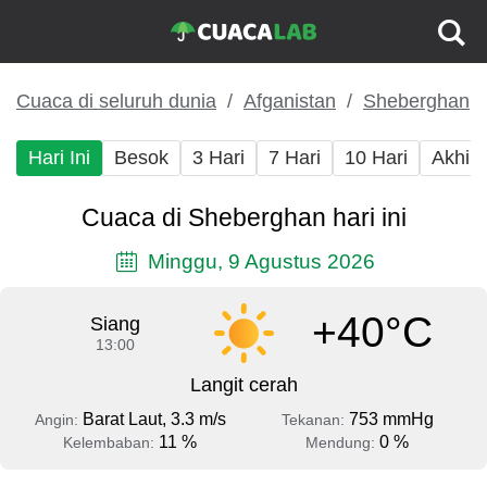
Cuaca di seluruh dunia
Afganistan
Sheberghan
Hari Ini
Besok
3 Hari
7 Hari
10 Hari
Akhir
Cuaca di Sheberghan hari ini
Minggu, 9 Agustus 2026
+40°C
Siang
13:00
Langit cerah
Barat Laut, 3.3 m/s
753 mmHg
Angin:
Tekanan:
11 %
0 %
Kelembaban:
Mendung: