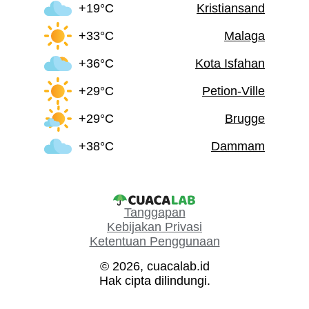
+19°C
Kristiansand
+33°C
Malaga
+36°C
Kota Isfahan
+29°C
Petion-Ville
+29°C
Brugge
+38°C
Dammam
Tanggapan
Kebijakan Privasi
Ketentuan Penggunaan
© 2026, cuacalab.id
Hak cipta dilindungi.