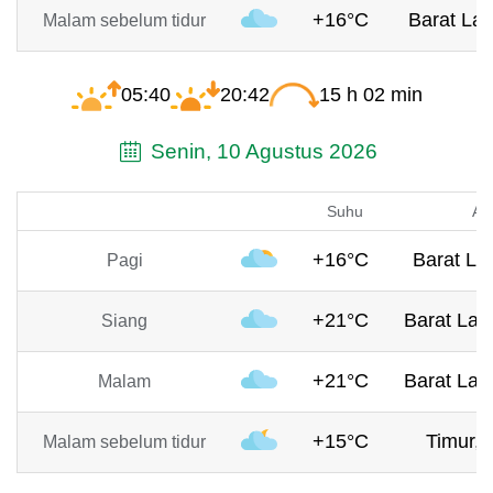
+16°C
Barat Lau
Malam sebelum tidur
05:40
20:42
15 h 02 min
Senin, 10 Agustus 2026
Suhu
An
+16°C
Barat Lau
Pagi
+21°C
Barat Laut
Siang
+21°C
Barat Laut
Malam
+15°C
Timur, 
Malam sebelum tidur