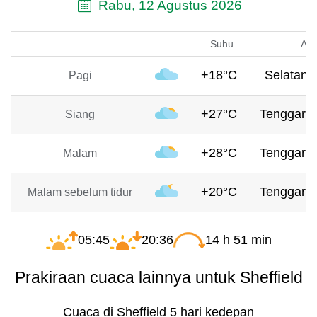
Rabu, 12 Agustus 2026
Suhu
Ang
+18°C
Selatan, 
Pagi
+27°C
Tenggara,
Siang
+28°C
Tenggara,
Malam
+20°C
Tenggara,
Malam sebelum tidur
05:45
20:36
14 h 51 min
Prakiraan cuaca lainnya untuk Sheffield
Cuaca di Sheffield 5 hari kedepan