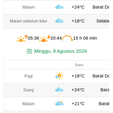
+24°C
Barat Day
Malam
+18°C
Selatan,
Malam sebelum tidur
05:38
20:44
15 h 06 min
Minggu, 9 Agustus 2026
Suhu
An
+18°C
Barat Day
Pagi
+24°C
Barat,
Siang
+21°C
Barat, 
Malam