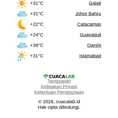
+31°C
Galati
+31°C
Johor Bahru
+22°C
Catacamas
+24°C
Guayaquil
+39°C
Qarshi
+31°C
Islamabad
Tanggapan
Kebijakan Privasi
Ketentuan Penggunaan
© 2026, cuacalab.id
Hak cipta dilindungi.