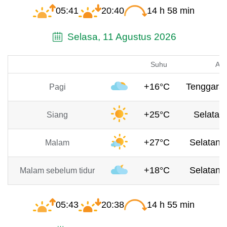
05:41
20:40
14 h 58 min
Selasa, 11 Agustus 2026
Suhu
Ang
+16°C
Tenggara,
Pagi
+25°C
Selatan,
Siang
+27°C
Selatan, 
Malam
+18°C
Selatan, 
Malam sebelum tidur
05:43
20:38
14 h 55 min