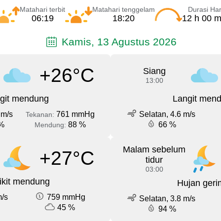
Matahari terbit
Matahari tenggelam
Durasi Har
06:19
18:20
12 h 00 m
Kamis, 13 Agustus 2026
+26°C
Siang
13:00
git mendung
Langit men
 m/s
761 mmHg
Selatan, 4.6 m/s
Tekanan:
%
88 %
66 %
Mendung:
Malam sebelum
+27°C
tidur
03:00
ikit mendung
Hujan geri
m/s
759 mmHg
Selatan, 3.8 m/s
45 %
94 %