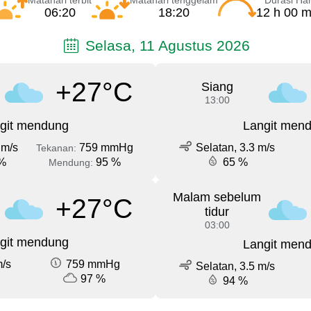
Matahari terbit
Matahari tenggelam
Durasi Har
06:20
18:20
12 h 00 m
Selasa, 11 Agustus 2026
+27°C
Siang
13:00
git mendung
Langit men
 m/s
759 mmHg
Selatan, 3.3 m/s
Tekanan:
%
95 %
65 %
Mendung:
Malam sebelum
+27°C
tidur
03:00
git mendung
Langit men
m/s
759 mmHg
Selatan, 3.5 m/s
97 %
94 %