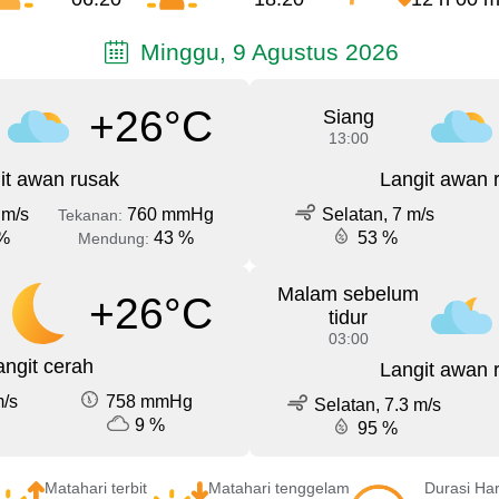
Minggu, 9 Agustus 2026
+26°C
Siang
13:00
it awan rusak
Langit awan 
 m/s
760 mmHg
Selatan, 7 m/s
Tekanan:
%
43 %
53 %
Mendung:
Malam sebelum
+26°C
tidur
03:00
angit cerah
Langit awan 
m/s
758 mmHg
Selatan, 7.3 m/s
9 %
95 %
Matahari terbit
Matahari tenggelam
Durasi Har