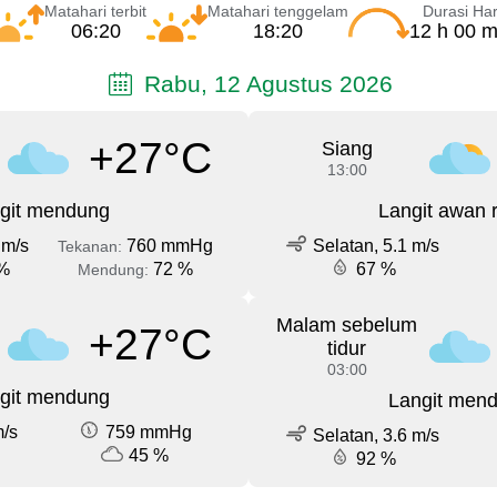
Matahari terbit
Matahari tenggelam
Durasi Har
06:20
18:20
12 h 00 m
Rabu, 12 Agustus 2026
+27°C
Siang
13:00
git mendung
Langit awan 
 m/s
760 mmHg
Selatan, 5.1 m/s
Tekanan:
%
72 %
67 %
Mendung:
Malam sebelum
+27°C
tidur
03:00
git mendung
Langit men
m/s
759 mmHg
Selatan, 3.6 m/s
45 %
92 %