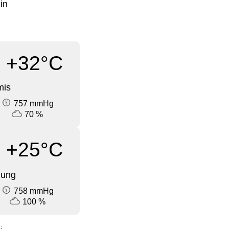
in
+32°C
mis
757 mmHg
70 %
+25°C
dung
758 mmHg
100 %