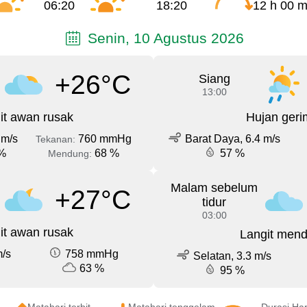
06:20
18:20
12 h 00 m
Senin, 10 Agustus 2026
+26°C
Siang
13:00
it awan rusak
Hujan geri
 m/s
760 mmHg
Barat Daya, 6.4 m/s
Tekanan:
%
68 %
57 %
Mendung:
Malam sebelum
+27°C
tidur
03:00
it awan rusak
Langit men
m/s
758 mmHg
Selatan, 3.3 m/s
63 %
95 %