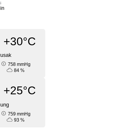
i
in
+30°C
rusak
758 mmHg
84 %
+25°C
dung
759 mmHg
93 %