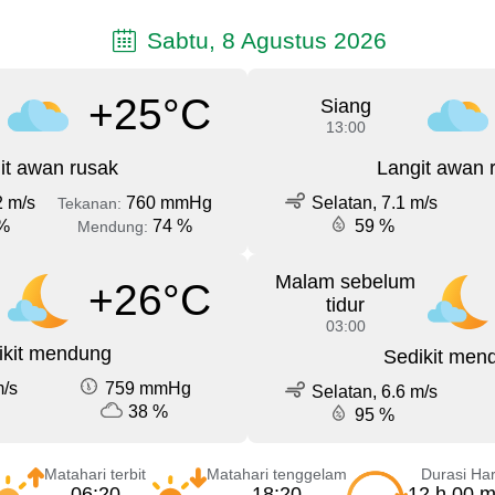
Sabtu, 8 Agustus 2026
+25°C
Siang
13:00
it awan rusak
Langit awan 
2 m/s
760 mmHg
Selatan, 7.1 m/s
Tekanan:
%
74 %
59 %
Mendung:
Malam sebelum
+26°C
tidur
03:00
ikit mendung
Sedikit men
m/s
759 mmHg
Selatan, 6.6 m/s
38 %
95 %
Matahari terbit
Matahari tenggelam
Durasi Har
06:20
18:20
12 h 00 m