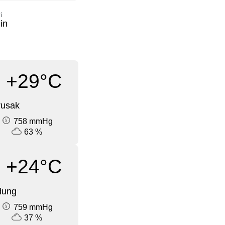
i
in
+29°C
rusak
758 mmHg
63 %
+24°C
dung
759 mmHg
37 %