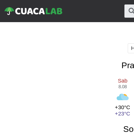
H
Pra
Sab
8.08
+30°C
+23°C
So