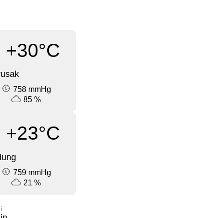
+30°C
rusak
758 mmHg
85 %
+23°C
dung
759 mmHg
21 %
i
in