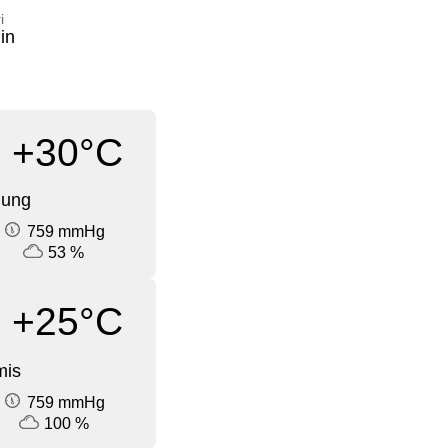
i
in
+30°C
dung
759 mmHg
53 %
+25°C
mis
759 mmHg
100 %