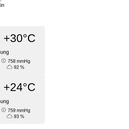
i
in
+30°C
dung
758 mmHg
92 %
+24°C
dung
759 mmHg
93 %