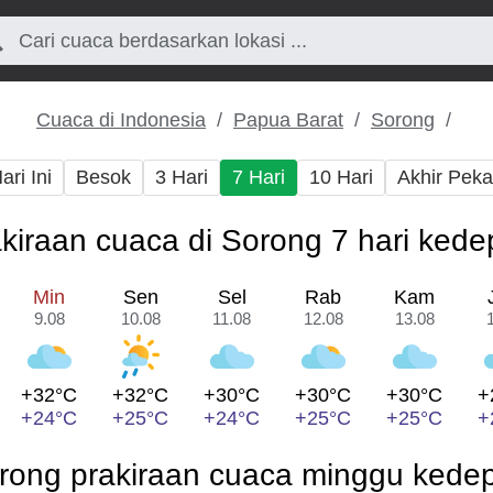
Cuaca di Indonesia
Papua Barat
Sorong
ari Ini
Besok
3 Hari
7 Hari
10 Hari
Akhir Pek
kiraan cuaca di Sorong 7 hari ked
Min
Sen
Sel
Rab
Kam
9.08
10.08
11.08
12.08
13.08
+32°C
+32°C
+30°C
+30°C
+30°C
+
+24°C
+25°C
+24°C
+25°C
+25°C
+
rong prakiraan cuaca minggu kede