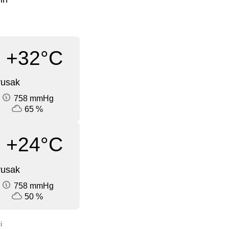
+32°C
rusak
758 mmHg
65 %
+24°C
rusak
758 mmHg
50 %
i