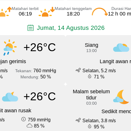
Matahari terbit
Matahari tenggelam
Durasi Har
06:19
18:20
12 h 00 m
Jumat, 14 Agustus 2026
+26°C
Siang
13:00
jan gerimis
Langit awan 
 m/s
760 mmHg
Selatan, 5.2 m/s
Tekanan:
%
50 %
71 %
Mendung:
Malam sebelum
+26°C
tidur
03:00
it awan rusak
Sedikit men
m/s
759 mmHg
Selatan, 3.8 m/s
85 %
95 %