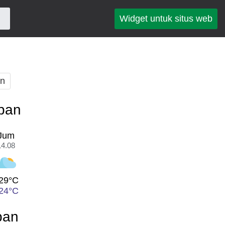
Widget untuk situs web
an
epan
Jum
14.08
29°C
24°C
pan