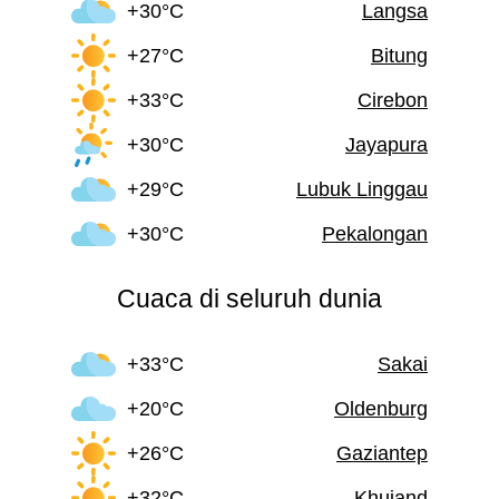
+30°C
Langsa
+27°C
Bitung
+33°C
Cirebon
+30°C
Jayapura
+29°C
Lubuk Linggau
+30°C
Pekalongan
Cuaca di seluruh dunia
+33°C
Sakai
+20°C
Oldenburg
+26°C
Gaziantep
+32°C
Khujand