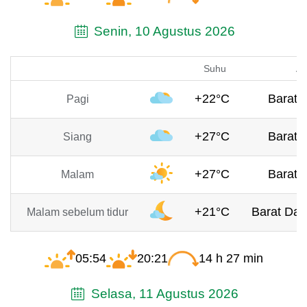
Senin, 10 Agustus 2026
Suhu
An
+22°C
Barat, 
Pagi
+27°C
Barat, 
Siang
+27°C
Barat, 
Malam
+21°C
Barat Day
Malam sebelum tidur
05:54
20:21
14 h 27 min
Selasa, 11 Agustus 2026