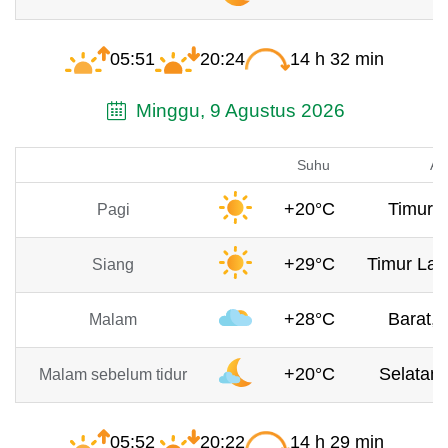
05:51
20:24
14 h 32 min
Minggu, 9 Agustus 2026
Suhu
An
+20°C
Timur, 
Pagi
+29°C
Timur Lau
Siang
+28°C
Barat, 
Malam
+20°C
Selatan,
Malam sebelum tidur
05:52
20:22
14 h 29 min