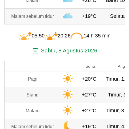
+26°C
Barat Day
Malam
+19°C
Selatan,
Malam sebelum tidur
05:50
20:26
14 h 35 min
Sabtu, 8 Agustus 2026
Suhu
Angin
+20°C
Timur, 1.5
Pagi
+27°C
Timur, 3 
Siang
+27°C
Timur, 3.9
Malam
+19°C
Timur, 4.9
Malam sebelum tidur