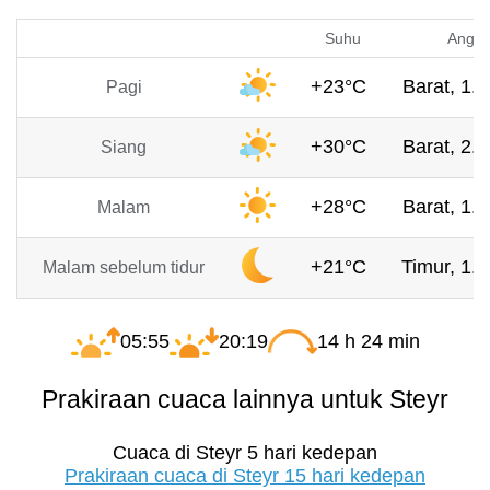
Suhu
Angin
+23°C
Barat, 1.5
Pagi
+30°C
Barat, 2.9
Siang
+28°C
Barat, 1.9
Malam
+21°C
Timur, 1.3
Malam sebelum tidur
05:55
20:19
14 h 24 min
Prakiraan cuaca lainnya untuk Steyr
Cuaca di Steyr 5 hari kedepan
Prakiraan cuaca di Steyr 15 hari kedepan