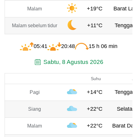
+19°C
Barat Lau
Malam
+11°C
Tenggara
Malam sebelum tidur
05:41
20:48
15 h 06 min
Sabtu, 8 Agustus 2026
Suhu
An
+14°C
Tenggara
Pagi
+22°C
Selatan,
Siang
+22°C
Barat Day
Malam