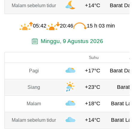
+14°C
Barat Day
Malam sebelum tidur
05:42
20:46
15 h 03 min
Minggu, 9 Agustus 2026
Suhu
An
+17°C
Barat Day
Pagi
+23°C
Barat, 
Siang
+18°C
Barat Lau
Malam
+14°C
Barat Lau
Malam sebelum tidur