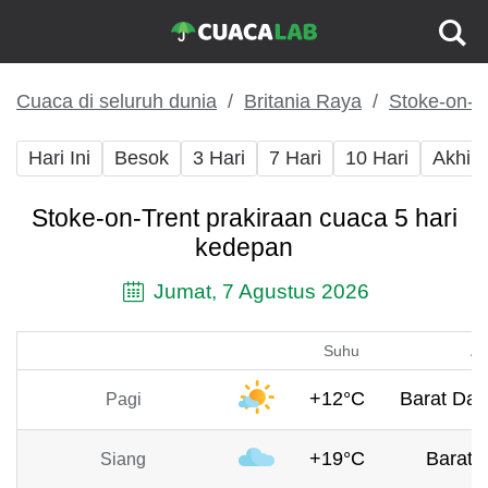
Cuaca di seluruh dunia
Britania Raya
Stoke-on-T
Hari Ini
Besok
3 Hari
7 Hari
10 Hari
Akhir
Stoke-on-Trent prakiraan cuaca 5 hari
kedepan
Jumat, 7 Agustus 2026
Suhu
An
+12°C
Barat Day
Pagi
+19°C
Barat, 
Siang