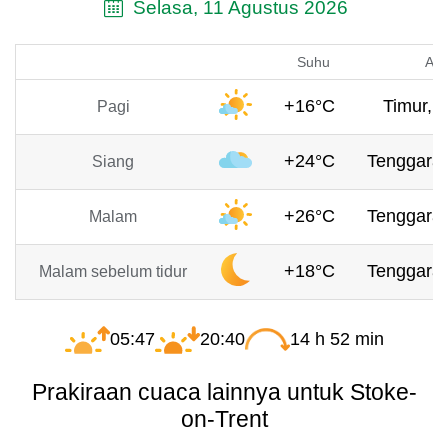
Selasa, 11 Agustus 2026
Suhu
Ang
+16°C
Timur, 4
Pagi
+24°C
Tenggara,
Siang
+26°C
Tenggara,
Malam
+18°C
Tenggara,
Malam sebelum tidur
05:47
20:40
14 h 52 min
Prakiraan cuaca lainnya untuk Stoke-
on-Trent