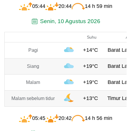
05:44
20:44
14 h 59 min
Senin, 10 Agustus 2026
Suhu
An
+14°C
Barat Laut
Pagi
+19°C
Barat Laut
Siang
+19°C
Barat Laut
Malam
+13°C
Timur Lau
Malam sebelum tidur
05:45
20:42
14 h 56 min