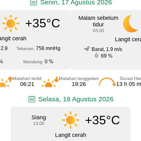
Senin, 17 Agustus 2026
Malam sebelum
+35°C
tidur
03:00
angit cerah
Langit cer
 2.9
756 mmHg
Tekanan:
Barat, 1.9 m/s
69 %
%
0 %
Mendung:
Matahari terbit
Matahari tenggelam
Durasi Har
06:21
19:26
13 h 05 m
Selasa, 18 Agustus 2026
+35°C
Siang
13:00
Langit cerah