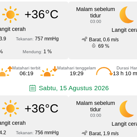
Malam sebelum
+36°C
tidur
03:00
angit cerah
Langit cer
3.9
757 mmHg
Tekanan:
Barat, 0.6 m/s
69 %
%
1 %
Mendung:
Matahari terbit
Matahari tenggelam
Durasi Har
06:19
19:29
13 h 10 m
Sabtu, 15 Agustus 2026
Malam sebelum
+36°C
tidur
03:00
angit cerah
Langit cer
4.2
756 mmHg
Tekanan:
Barat, 1.9 m/s