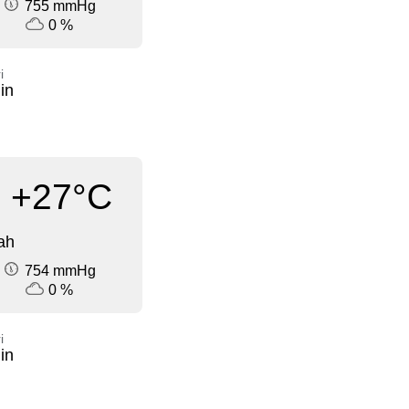
755 mmHg
0 %
i
in
+27°C
ah
754 mmHg
0 %
i
in