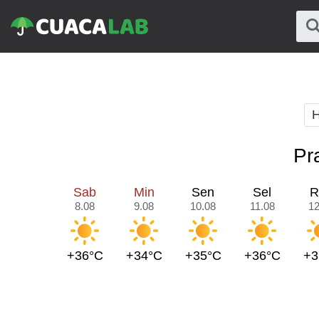
H
Pr
Sab
Min
Sen
Sel
R
8.08
9.08
10.08
11.08
12
+36°C
+34°C
+35°C
+36°C
+3