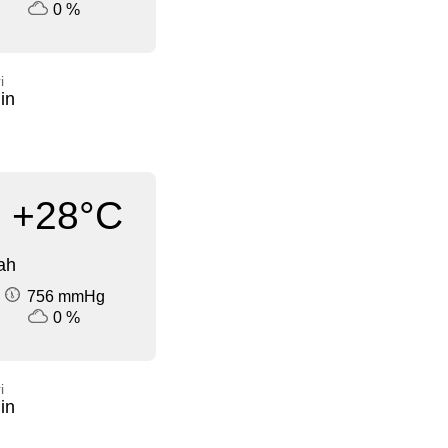
0 %
i
in
+28°C
ah
756 mmHg
0 %
i
in