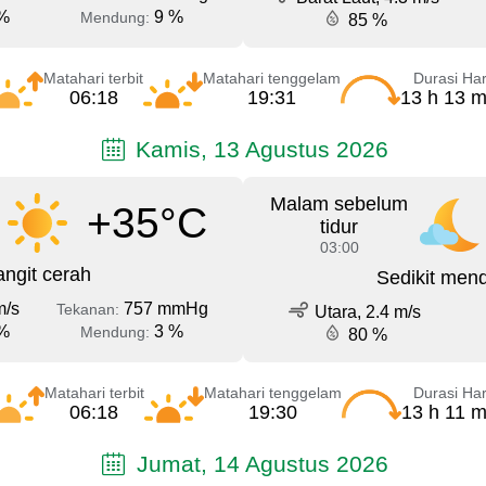
%
9 %
Mendung:
85 %
Matahari terbit
Matahari tenggelam
Durasi Har
06:18
19:31
13 h 13 m
Kamis, 13 Agustus 2026
Malam sebelum
+35°C
tidur
03:00
angit cerah
Sedikit men
m/s
757 mmHg
Tekanan:
Utara, 2.4 m/s
%
3 %
Mendung:
80 %
Matahari terbit
Matahari tenggelam
Durasi Har
06:18
19:30
13 h 11 m
Jumat, 14 Agustus 2026