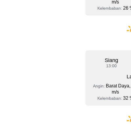
m/s
26 
Kelembaban:
Siang
13:00
L
Barat Daya,
Angin:
m/s
32 
Kelembaban: