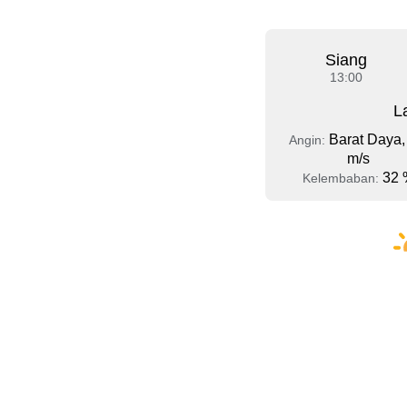
Siang
13:00
L
Barat Daya,
Angin:
m/s
32 
Kelembaban: