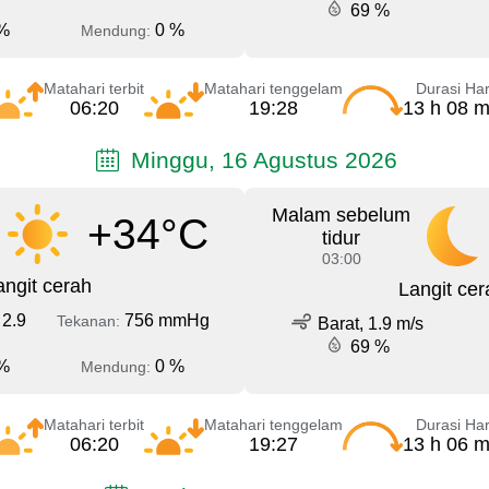
69 %
%
0 %
Mendung:
Matahari terbit
Matahari tenggelam
Durasi Har
06:20
19:28
13 h 08 m
Minggu, 16 Agustus 2026
Malam sebelum
+34°C
tidur
03:00
angit cerah
Langit cer
 2.9
756 mmHg
Tekanan:
Barat, 1.9 m/s
69 %
%
0 %
Mendung:
Matahari terbit
Matahari tenggelam
Durasi Har
06:20
19:27
13 h 06 m