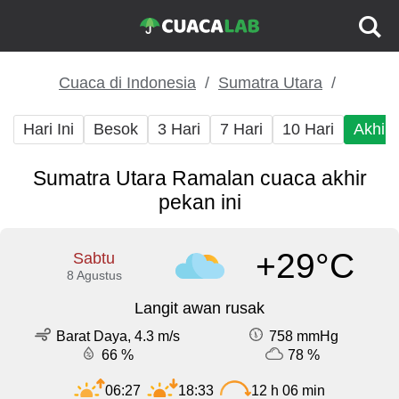
Cuaca di Indonesia
Sumatra Utara
Hari Ini
Besok
3 Hari
7 Hari
10 Hari
Akhir
Sumatra Utara Ramalan cuaca akhir
pekan ini
+29°C
Sabtu
8 Agustus
Langit awan rusak
Barat Daya, 4.3 m/s
758 mmHg
66 %
78 %
06:27
18:33
12 h 06 min