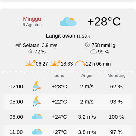
+28°C
Minggu
9 Agustus
Langit awan rusak
Selatan, 3.9 m/s
758 mmHg
72 %
99 %
06:27
18:33
12 h 06 min
Suhu
Angin
Mendung
02:00
+23°C
2 m/s
62 %
05:00
+22°C
2 m/s
93 %
08:00
+24°C
3.2 m/s
100 %
11:00
+27°C
3.8 m/s
97 %