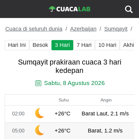
Cuaca di seluruh dunia
Azerbaijan
Sumqayit
Hari Ini
Besok
3 Hari
7 Hari
10 Hari
Akhir
Sumqayit prakiraan cuaca 3 hari
kedepan
Sabtu, 8 Agustus 2026
Suhu
Angin
+26°C
Barat Laut, 2.1 m/s
02:00
+26°C
Barat, 1.2 m/s
05:00