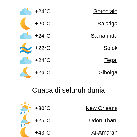
+24°C
Gorontalo
+20°C
Salatiga
+24°C
Samarinda
+22°C
Solok
+24°C
Tegal
+26°C
Sibolga
Cuaca di seluruh dunia
+30°C
New Orleans
+25°C
Udon Thani
+43°C
Al-Amarah