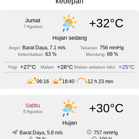
kedepan
+32°C
Jumat
7 Agustus
Hujan sedang
Barat Daya, 7.1 m/s
756 mmHg
Angin:
Tekanan:
63 %
89 %
Kelembaban:
Mendung:
+27°C
+28°C
+25°C
Pagi
Malam
Malam sebelum tidur
06:16
18:40
12 h 23 min
+30°C
Sabtu
8 Agustus
Hujan
Barat Daya, 5.8 m/s
757 mmHg