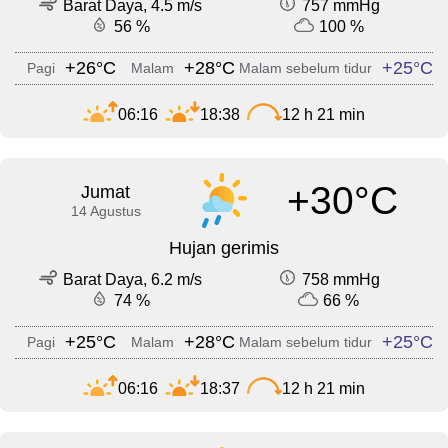
Barat Daya, 4.5 m/s
757 mmHg
56 %
100 %
+26°C
+28°C
+25°C
Pagi
Malam
Malam sebelum tidur
06:16
18:38
12 h 21 min
+30°C
Jumat
14 Agustus
Hujan gerimis
Barat Daya, 6.2 m/s
758 mmHg
74 %
66 %
+25°C
+28°C
+25°C
Pagi
Malam
Malam sebelum tidur
06:16
18:37
12 h 21 min