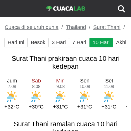
Cuaca di seluruh dunia
Thailand
Surat Thani
Hari Ini
Besok
3 Hari
7 Hari
10 Hari
Akhir
Surat Thani prakiraan cuaca 10 hari
kedepan
Jum
Sab
Min
Sen
Sel
7.08
8.08
9.08
10.08
11.08
1
+32°C
+30°C
+31°C
+31°C
+31°C
+
Surat Thani ramalan cuaca 10 hari