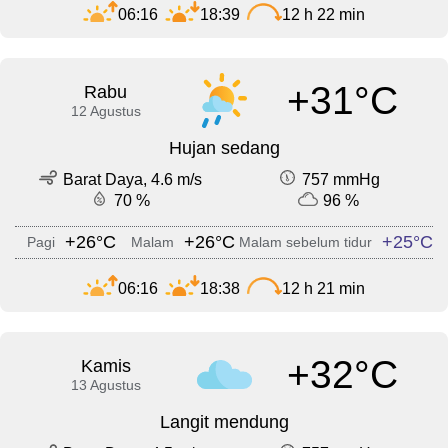
06:16
18:39
12 h 22 min
+31°C
Rabu
12 Agustus
Hujan sedang
Barat Daya, 4.6 m/s
757 mmHg
70 %
96 %
+26°C
+26°C
+25°C
Pagi
Malam
Malam sebelum tidur
06:16
18:38
12 h 21 min
+32°C
Kamis
13 Agustus
Langit mendung