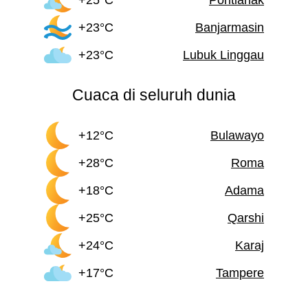
+23°C
Banjarmasin
+23°C
Lubuk Linggau
Cuaca di seluruh dunia
+12°C
Bulawayo
+28°C
Roma
+18°C
Adama
+25°C
Qarshi
+24°C
Karaj
+17°C
Tampere