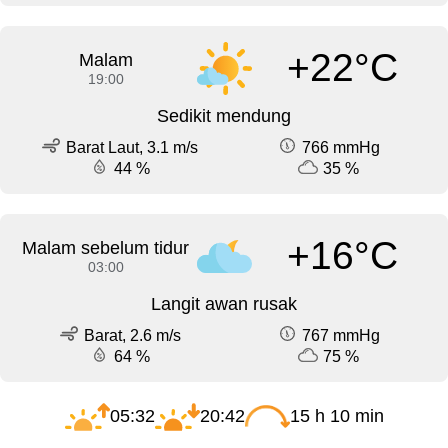
+22°C
Malam
19:00
Sedikit mendung
Barat Laut, 3.1 m/s
766 mmHg
44 %
35 %
+16°C
Malam sebelum tidur
03:00
Langit awan rusak
Barat, 2.6 m/s
767 mmHg
64 %
75 %
05:32
20:42
15 h 10 min