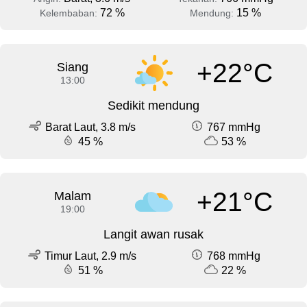
72 %
15 %
Kelembaban:
Mendung:
+22°C
Siang
13:00
Sedikit mendung
Barat Laut, 3.8 m/s
767 mmHg
45 %
53 %
+21°C
Malam
19:00
Langit awan rusak
Timur Laut, 2.9 m/s
768 mmHg
51 %
22 %