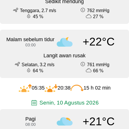
Sedikit mendung
Tenggara, 2.7 m/s
762 mmHg
45 %
27 %
+22°C
Malam sebelum tidur
03:00
Langit awan rusak
Selatan, 3.2 m/s
761 mmHg
64 %
66 %
05:35
20:38
15 h 02 min
Senin, 10 Agustus 2026
+21°C
Pagi
08:00