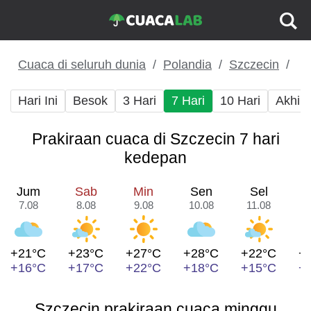
Cuaca di seluruh dunia
Polandia
Szczecin
Hari Ini
Besok
3 Hari
7 Hari
10 Hari
Akhir
Prakiraan cuaca di Szczecin 7 hari
kedepan
Jum
Sab
Min
Sen
Sel
7.08
8.08
9.08
10.08
11.08
1
+21°C
+23°C
+27°C
+28°C
+22°C
+
+16°C
+17°C
+22°C
+18°C
+15°C
+
Szczecin prakiraan cuaca minggu