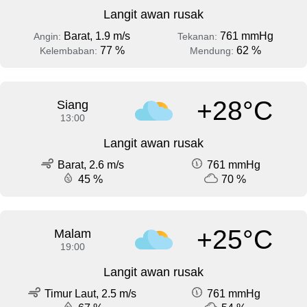
Langit awan rusak
Barat, 1.9 m/s
761 mmHg
Angin:
Tekanan:
77 %
62 %
Kelembaban:
Mendung:
+28°C
Siang
13:00
Langit awan rusak
Barat, 2.6 m/s
761 mmHg
45 %
70 %
+25°C
Malam
19:00
Langit awan rusak
Timur Laut, 2.5 m/s
761 mmHg