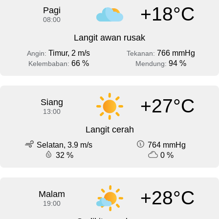
+18°C
Pagi
08:00
Langit awan rusak
Timur, 2 m/s
766 mmHg
Angin:
Tekanan:
66 %
94 %
Kelembaban:
Mendung:
+27°C
Siang
13:00
Langit cerah
Selatan, 3.9 m/s
764 mmHg
32 %
0 %
+28°C
Malam
19:00