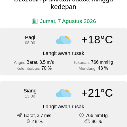
kedepan
Jumat, 7 Agustus 2026
+18°C
Pagi
08:00
Langit awan rusak
Barat, 3.5 m/s
766 mmHg
Angin:
Tekanan:
70 %
43 %
Kelembaban:
Mendung:
+21°C
Siang
13:00
Langit awan rusak
Barat, 3.7 m/s
766 mmHg
48 %
86 %