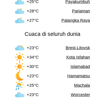
+25°C
Payakumbuh
+28°C
Pariaman
+27°C
Palangka Raya
Cuaca di seluruh dunia
+23°C
Brest-Litovsk
+34°C
Kota Isfahan
+30°C
Islamabad
+23°C
Hamamatsu
+25°C
Machala
+23°C
Worcester