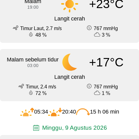
+23°C
Malam
19:00
Langit cerah
Timur Laut, 2.7 m/s
767 mmHg
48 %
3 %
+17°C
Malam sebelum tidur
03:00
Langit cerah
Timur, 2.4 m/s
767 mmHg
72 %
1 %
05:34
20:40
15 h 06 min
Minggu, 9 Agustus 2026