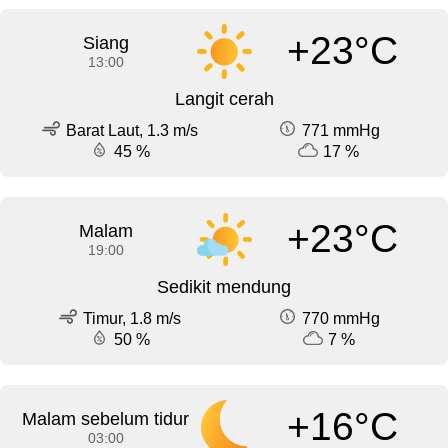
+23°C
Siang
13:00
Langit cerah
Barat Laut, 1.3 m/s
771 mmHg
45 %
17 %
+23°C
Malam
19:00
Sedikit mendung
Timur, 1.8 m/s
770 mmHg
50 %
7 %
+16°C
Malam sebelum tidur
03:00