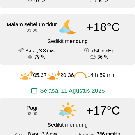
67 %
54 %
+18°C
Malam sebelum tidur
03:00
Sedikit mendung
Barat, 3.8 m/s
764 mmHg
79 %
36 %
05:37
20:36
14 h 59 min
Selasa, 11 Agustus 2026
+17°C
Pagi
08:00
Sedikit mendung
Barat, 3.6 m/s
766 mmHg
Angin:
Tekanan: