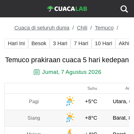
Cuaca di seluruh dunia
Chili
Temuco
Hari Ini
Besok
3 Hari
7 Hari
10 Hari
Akhir
Temuco prakiraan cuaca 5 hari kedepan
Jumat, 7 Agustus 2026
Suhu
Angi
+5°C
Utara, 6
Pagi
+8°C
Barat, 8
Siang