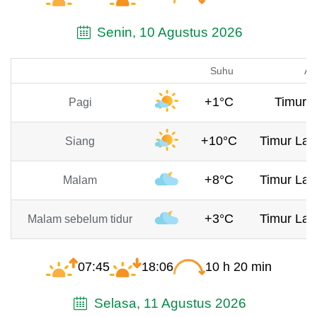
Senin, 10 Agustus 2026
Suhu
An
+1°C
Timur, 
Pagi
+10°C
Timur Lau
Siang
+8°C
Timur Lau
Malam
+3°C
Timur Lau
Malam sebelum tidur
07:45
18:06
10 h 20 min
Selasa, 11 Agustus 2026