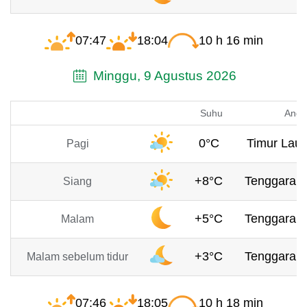
07:47
18:04
10 h 16 min
Minggu, 9 Agustus 2026
Suhu
Angi
0°C
Timur Laut
Pagi
+8°C
Tenggara, 
Siang
+5°C
Tenggara, 
Malam
+3°C
Tenggara, 
Malam sebelum tidur
07:46
18:05
10 h 18 min