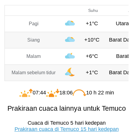
Suhu
An
+1°C
Utara, 
Pagi
+10°C
Barat Day
Siang
+6°C
Barat, 
Malam
+1°C
Barat Day
Malam sebelum tidur
07:44
18:06
10 h 22 min
Prakiraan cuaca lainnya untuk Temuco
Cuaca di Temuco 5 hari kedepan
Prakiraan cuaca di Temuco 15 hari kedepan