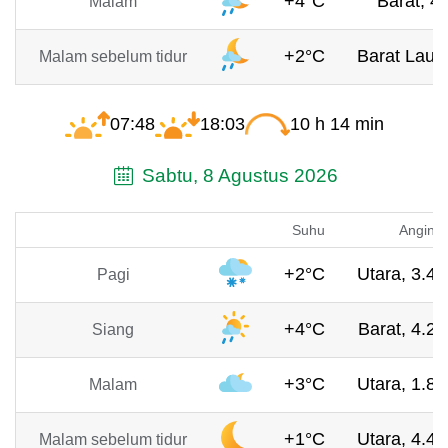
+4°C
Barat, 4
Malam
+2°C
Barat Laut,
Malam sebelum tidur
07:48
18:03
10 h 14 min
Sabtu, 8 Agustus 2026
Suhu
Angin
+2°C
Utara, 3.4 
Pagi
+4°C
Barat, 4.2 
Siang
+3°C
Utara, 1.8 
Malam
+1°C
Utara, 4.4 
Malam sebelum tidur