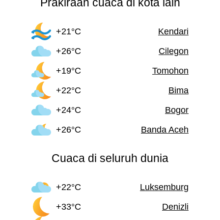
Prakiraan cuaca di kota lain
+21°C
Kendari
+26°C
Cilegon
+19°C
Tomohon
+22°C
Bima
+24°C
Bogor
+26°C
Banda Aceh
Cuaca di seluruh dunia
+22°C
Luksemburg
+33°C
Denizli