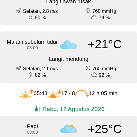
Langit awan rusak
Selatan, 2.8 m/s
760 mmHg
80 %
74 %
+21°C
Malam sebelum tidur
03:00
Langit mendung
Selatan, 2.1 m/s
760 mmHg
82 %
92 %
05:43
17:48
12 h 05 min
Rabu, 12 Agustus 2026
+25°C
Pagi
08:00