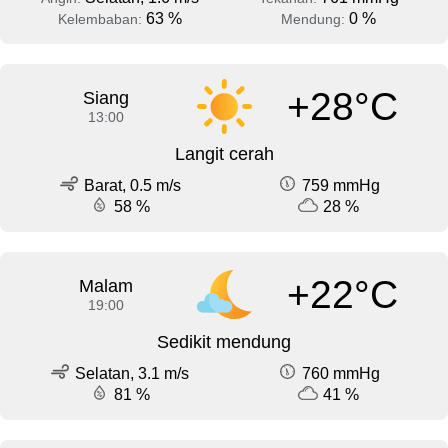
63 %
0 %
Kelembaban:
Mendung:
+28°C
Siang
13:00
Langit cerah
Barat, 0.5 m/s
759 mmHg
58 %
28 %
+22°C
Malam
19:00
Sedikit mendung
Selatan, 3.1 m/s
760 mmHg
81 %
41 %