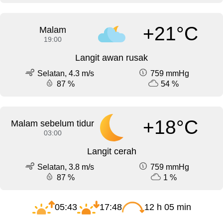
+21°C
Malam
19:00
Langit awan rusak
Selatan, 4.3 m/s
759 mmHg
87 %
54 %
+18°C
Malam sebelum tidur
03:00
Langit cerah
Selatan, 3.8 m/s
759 mmHg
87 %
1 %
05:43
17:48
12 h 05 min