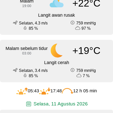
+22°C
Malam
19:00
Langit awan rusak
Selatan, 4.3 m/s
759 mmHg
85 %
97 %
+19°C
Malam sebelum tidur
03:00
Langit cerah
Selatan, 3.4 m/s
759 mmHg
85 %
7 %
05:43
17:48
12 h 05 min
Selasa, 11 Agustus 2026