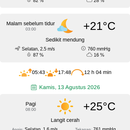
82 %
28 %
+21°C
Malam sebelum tidur
03:00
Sedikit mendung
Selatan, 2.5 m/s
760 mmHg
87 %
16 %
05:43
17:48
12 h 04 min
Kamis, 13 Agustus 2026
+25°C
Pagi
08:00
Langit cerah
Selatan, 1.6 m/s
761 mmHg
Angin:
Tekanan: