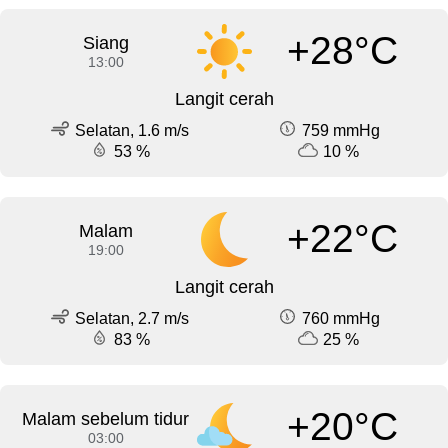
+28°C
Siang
13:00
Langit cerah
Selatan, 1.6 m/s
759 mmHg
53 %
10 %
+22°C
Malam
19:00
Langit cerah
Selatan, 2.7 m/s
760 mmHg
83 %
25 %
+20°C
Malam sebelum tidur
03:00