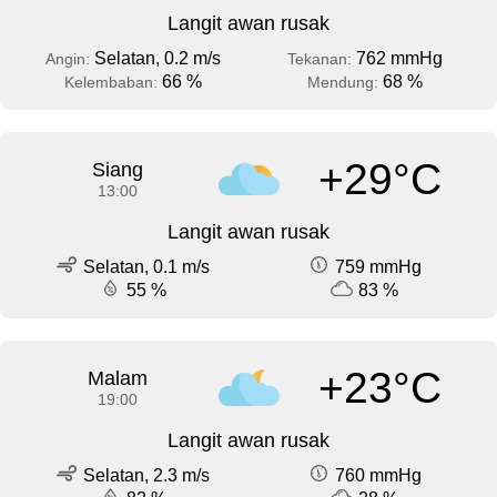
Langit awan rusak
Selatan, 0.2 m/s
762 mmHg
Angin:
Tekanan:
66 %
68 %
Kelembaban:
Mendung:
+29°C
Siang
13:00
Langit awan rusak
Selatan, 0.1 m/s
759 mmHg
55 %
83 %
+23°C
Malam
19:00
Langit awan rusak
Selatan, 2.3 m/s
760 mmHg