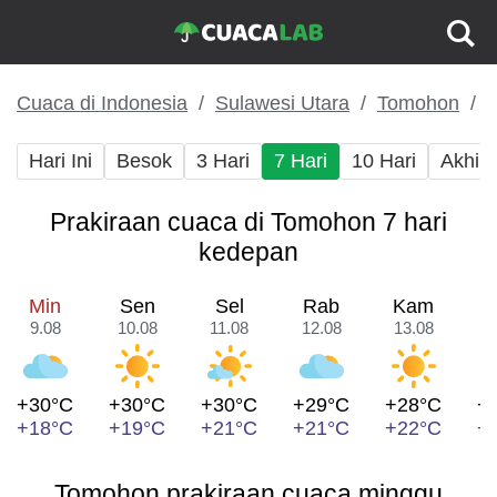
Cuaca di Indonesia
Sulawesi Utara
Tomohon
Hari Ini
Besok
3 Hari
7 Hari
10 Hari
Akhir
Prakiraan cuaca di Tomohon 7 hari
kedepan
Min
Sen
Sel
Rab
Kam
9.08
10.08
11.08
12.08
13.08
1
+30°C
+30°C
+30°C
+29°C
+28°C
+
+18°C
+19°C
+21°C
+21°C
+22°C
+
Tomohon prakiraan cuaca minggu