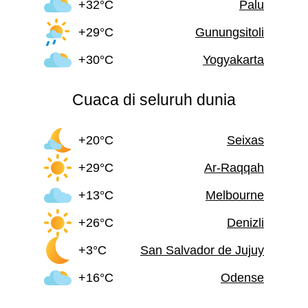
+32°C
Palu
+29°C
Gunungsitoli
+30°C
Yogyakarta
Cuaca di seluruh dunia
+20°C
Seixas
+29°C
Ar-Raqqah
+13°C
Melbourne
+26°C
Denizli
+3°C
San Salvador de Jujuy
+16°C
Odense