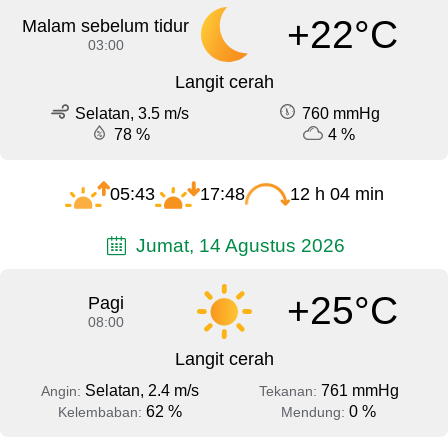
+22°C
Malam sebelum tidur
03:00
Langit cerah
Selatan, 3.5 m/s
760 mmHg
78 %
4 %
05:43
17:48
12 h 04 min
Jumat, 14 Agustus 2026
+25°C
Pagi
08:00
Langit cerah
Selatan, 2.4 m/s
761 mmHg
Angin:
Tekanan:
62 %
0 %
Kelembaban:
Mendung: