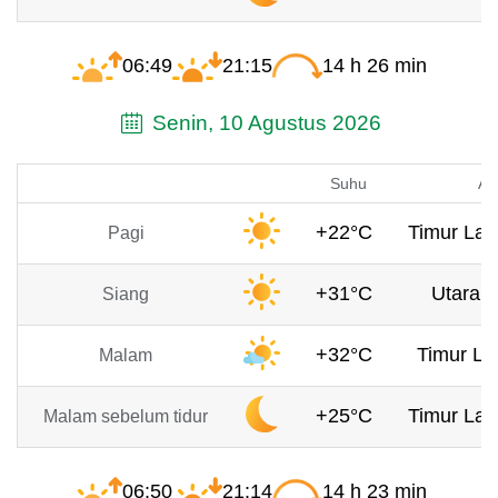
06:49
21:15
14 h 26 min
Senin, 10 Agustus 2026
Suhu
An
+22°C
Timur Lau
Pagi
+31°C
Utara, 
Siang
+32°C
Timur La
Malam
+25°C
Timur Lau
Malam sebelum tidur
06:50
21:14
14 h 23 min