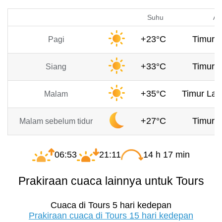
Suhu
An
+23°C
Timur, 
Pagi
+33°C
Timur, 
Siang
+35°C
Timur Lau
Malam
+27°C
Timur, 
Malam sebelum tidur
06:53
21:11
14 h 17 min
Prakiraan cuaca lainnya untuk Tours
Cuaca di Tours 5 hari kedepan
Prakiraan cuaca di Tours 15 hari kedepan