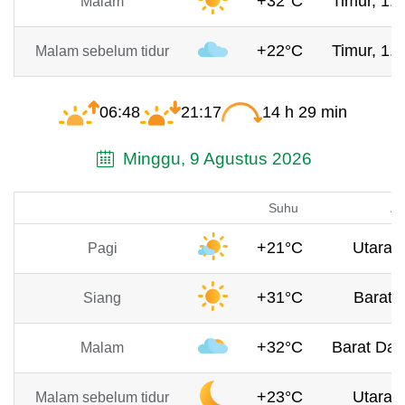
+32°C
Timur, 1.3
Malam
+22°C
Timur, 1.4
Malam sebelum tidur
06:48
21:17
14 h 29 min
Minggu, 9 Agustus 2026
Suhu
An
+21°C
Utara, 
Pagi
+31°C
Barat, 
Siang
+32°C
Barat Day
Malam
+23°C
Utara, 
Malam sebelum tidur