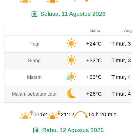
Selasa, 11 Agustus 2026
Suhu
Angin
+24°C
Timur, 3.9
Pagi
+32°C
Timur, 3.9
Siang
+33°C
Timur, 4.1
Malam
+26°C
Timur, 4.2
Malam sebelum tidur
06:52
21:12
14 h 20 min
Rabu, 12 Agustus 2026