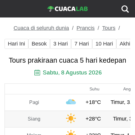
Cuaca di seluruh dunia
Prancis
Tours
Hari Ini
Besok
3 Hari
7 Hari
10 Hari
Akhir
Tours prakiraan cuaca 5 hari kedepan
Sabtu, 8 Agustus 2026
Suhu
Angin
+18°C
Timur, 3.5
Pagi
+28°C
Timur, 3 
Siang