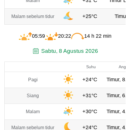
+31°C
Timur La
Malam
+25°C
Timur,
Malam sebelum tidur
05:59
20:22
14 h 22 min
Sabtu, 8 Agustus 2026
Suhu
Angin
+24°C
Timur, 8.7
Pagi
+31°C
Timur, 6.9
Siang
+30°C
Timur, 4.8
Malam
+24°C
Timur, 4.7
Malam sebelum tidur