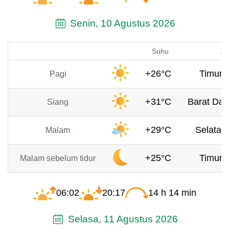
Senin, 10 Agustus 2026
Suhu
An
+26°C
Timur, 
Pagi
+31°C
Barat Day
Siang
+29°C
Selatan,
Malam
+25°C
Timur, 
Malam sebelum tidur
06:02
20:17
14 h 14 min
Selasa, 11 Agustus 2026