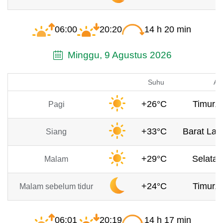
06:00
20:20
14 h 20 min
Minggu, 9 Agustus 2026
Suhu
An
+26°C
Timur, 
Pagi
+33°C
Barat Laut
Siang
+29°C
Selatan
Malam
+24°C
Timur, 
Malam sebelum tidur
06:01
20:19
14 h 17 min