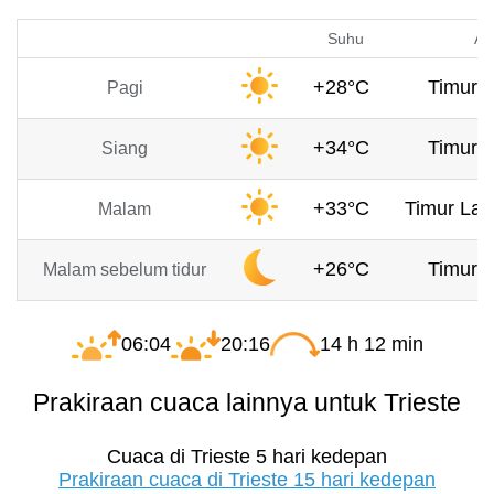
Suhu
An
+28°C
Timur, 
Pagi
+34°C
Timur, 
Siang
+33°C
Timur Lau
Malam
+26°C
Timur, 
Malam sebelum tidur
06:04
20:16
14 h 12 min
Prakiraan cuaca lainnya untuk Trieste
Cuaca di Trieste 5 hari kedepan
Prakiraan cuaca di Trieste 15 hari kedepan