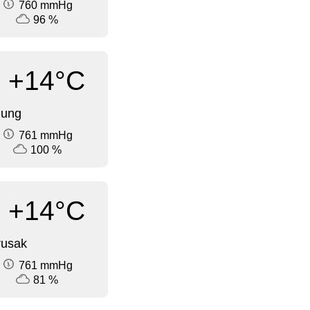
760 mmHg
96 %
+14°C
dung
761 mmHg
100 %
+14°C
rusak
761 mmHg
81 %