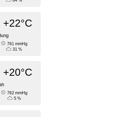
64 %
+22°C
dung
761 mmHg
31 %
+20°C
ah
762 mmHg
5 %