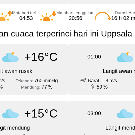
Matahari terbit
Matahari tenggelam
Durasi Har
04:53
20:56
16 h 02 m
an cuaca terperinci hari ini Uppsala
+16°C
01:00
it awan rusak
Langit awan 
m/s
760 mmHg
Barat, 1.8 m/s
Tekanan:
%
77 %
59 %
Mendung:
+15°C
03:00
git mendung
Langit men