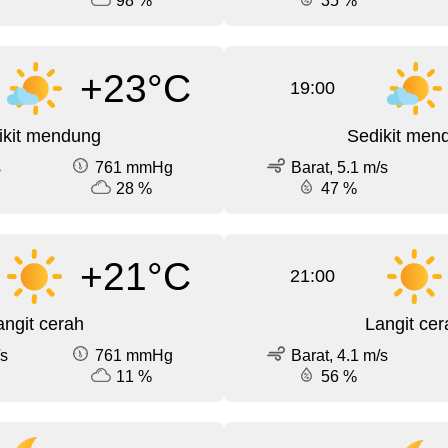
98 %
35 %
+23°C
19:00
ikit mendung
Sedikit men
s
761 mmHg
Barat, 5.1 m/s
28 %
47 %
+21°C
21:00
angit cerah
Langit cer
/s
761 mmHg
Barat, 4.1 m/s
11 %
56 %