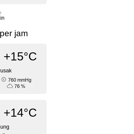
i
in
 per jam
+15°C
rusak
760 mmHg
76 %
+14°C
dung