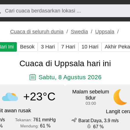
Cuaca di seluruh dunia
Swedia
Uppsala
ari Ini
Besok
3 Hari
7 Hari
10 Hari
Akhir Pek
Cuaca di Uppsala hari ini
Sabtu, 8 Agustus 2026
Malam sebelum
+23°C
tidur
03:00
it awan rusak
Langit cer
m/s
761 mmHg
Tekanan:
Barat Daya, 3.9 m/s
%
61 %
Mendung:
67 %