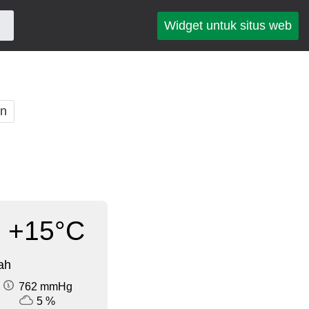
Widget untuk situs web
an
+15°C
ah
762 mmHg
5 %