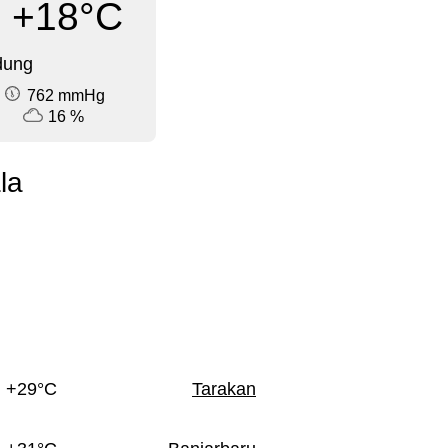
+18°C
dung
762 mmHg
16 %
la
+29°C
Tarakan