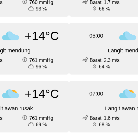
/s
760 mmHg
Barat, 1.7 m/s
93 %
66 %
+14°C
05:00
git mendung
Langit men
/s
761 mmHg
Barat, 2.3 m/s
96 %
64 %
+14°C
07:00
it awan rusak
Langit awan 
/s
761 mmHg
Barat, 1.6 m/s
69 %
68 %