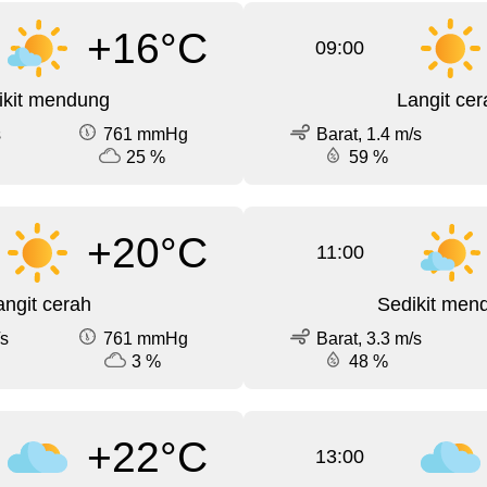
+16°C
09:00
ikit mendung
Langit cer
s
761 mmHg
Barat, 1.4 m/s
25 %
59 %
+20°C
11:00
angit cerah
Sedikit men
/s
761 mmHg
Barat, 3.3 m/s
3 %
48 %
+22°C
13:00