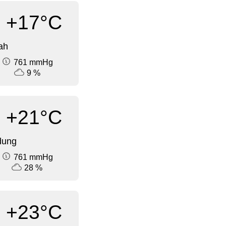
+17°C
ah
761 mmHg
9 %
+21°C
dung
761 mmHg
28 %
+23°C