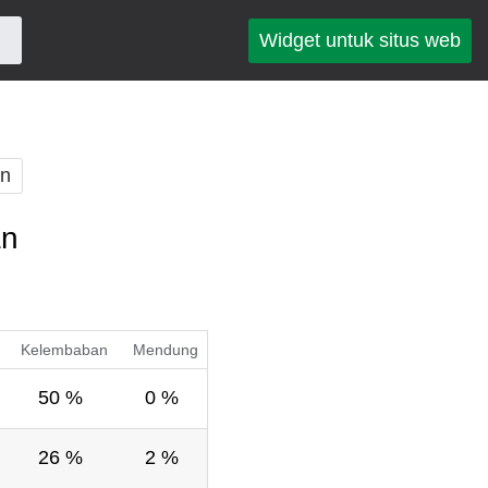
Widget untuk situs web
an
an
Kelembaban
Mendung
50 %
0 %
26 %
2 %