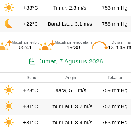
+33°C
Timur, 2.3 m/s
753 mmHg
+22°C
Barat Laut, 3.1 m/s
758 mmHg
Matahari terbit
Matahari tenggelam
Durasi Har
05:41
19:30
13 h 49 m
Jumat, 7 Agustus 2026
Suhu
Angin
Tekanan
+23°C
Utara, 5.1 m/s
759 mmHg
+31°C
Timur Laut, 3.7 m/s
757 mmHg
+31°C
Timur Laut, 3.4 m/s
753 mmHg