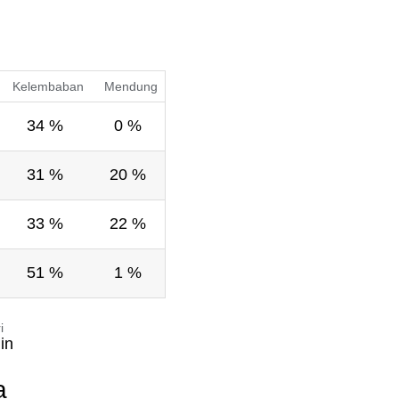
Kelembaban
Mendung
34 %
0 %
31 %
20 %
33 %
22 %
51 %
1 %
i
in
a