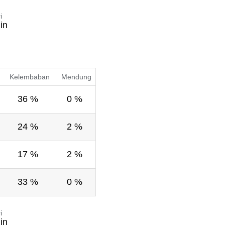
i
in
Kelembaban
Mendung
36 %
0 %
24 %
2 %
17 %
2 %
33 %
0 %
i
in