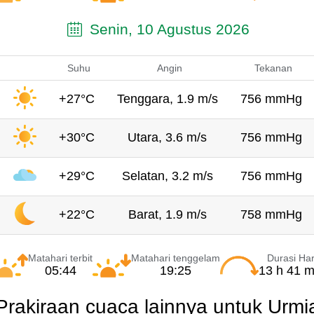
Senin, 10 Agustus 2026
Suhu
Angin
Tekanan
+27°C
Tenggara, 1.9 m/s
756 mmHg
+30°C
Utara, 3.6 m/s
756 mmHg
+29°C
Selatan, 3.2 m/s
756 mmHg
+22°C
Barat, 1.9 m/s
758 mmHg
Matahari terbit
Matahari tenggelam
Durasi Har
05:44
19:25
13 h 41 m
Prakiraan cuaca lainnya untuk Urmi