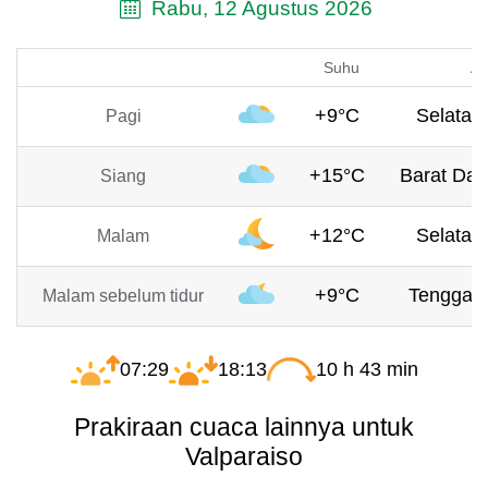
Rabu, 12 Agustus 2026
Suhu
An
+9°C
Selatan,
Pagi
+15°C
Barat Day
Siang
+12°C
Selatan,
Malam
+9°C
Tenggara
Malam sebelum tidur
07:29
18:13
10 h 43 min
Prakiraan cuaca lainnya untuk
Valparaiso