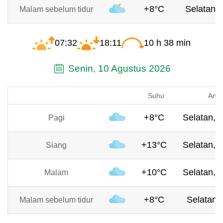
+8°C
Selatan, 
Malam sebelum tidur
07:32
18:11
10 h 38 min
Senin, 10 Agustus 2026
Suhu
Angi
+8°C
Selatan, 
Pagi
+13°C
Selatan, 
Siang
+10°C
Selatan, 
Malam
+8°C
Selatan,
Malam sebelum tidur