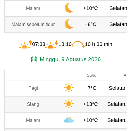
+10°C
Selatan, 
Malam
+8°C
Selatan, 
Malam sebelum tidur
07:33
18:10
10 h 36 min
Minggu, 9 Agustus 2026
Suhu
Ang
+7°C
Selatan, 
Pagi
+13°C
Selatan, 
Siang
+10°C
Selatan, 
Malam