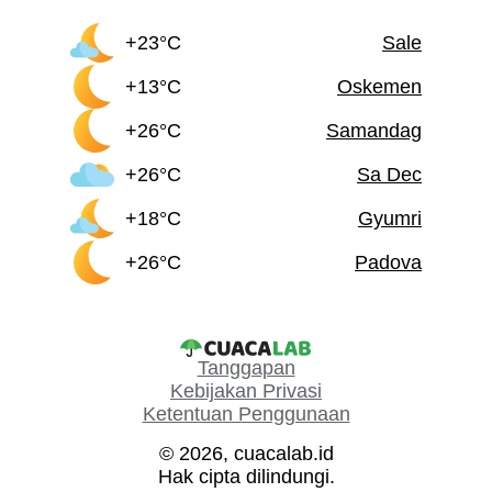
+23°C
Sale
+13°C
Oskemen
+26°C
Samandag
+26°C
Sa Dec
+18°C
Gyumri
+26°C
Padova
Tanggapan
Kebijakan Privasi
Ketentuan Penggunaan
© 2026, cuacalab.id
Hak cipta dilindungi.