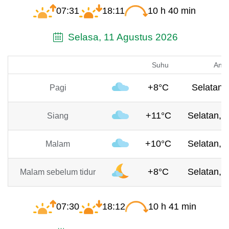
07:31
18:11
10 h 40 min
Selasa, 11 Agustus 2026
Suhu
Angi
+8°C
Selatan,
Pagi
+11°C
Selatan, 
Siang
+10°C
Selatan, 
Malam
+8°C
Selatan, 
Malam sebelum tidur
07:30
18:12
10 h 41 min