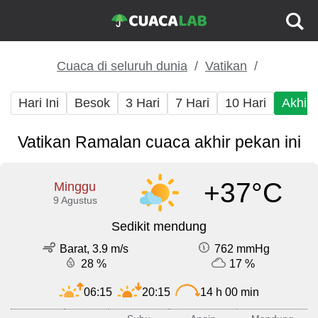
Cuaca di seluruh dunia
Vatikan
Hari Ini
Besok
3 Hari
7 Hari
10 Hari
Akhir
Vatikan Ramalan cuaca akhir pekan ini
+37°C
Minggu
9 Agustus
Sedikit mendung
Barat, 3.9 m/s
762 mmHg
28 %
17 %
06:15
20:15
14 h 00 min