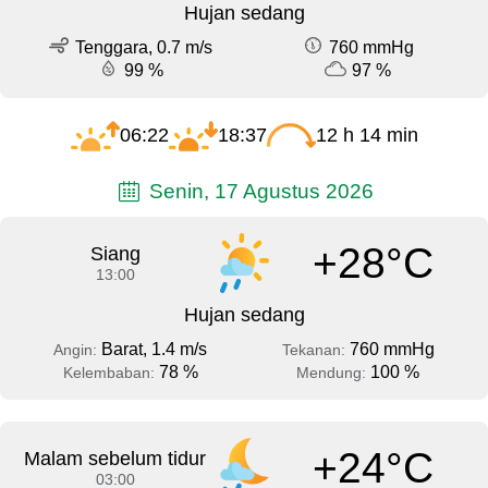
Hujan sedang
Tenggara, 0.7 m/s
760 mmHg
99 %
97 %
06:22
18:37
12 h 14 min
Senin, 17 Agustus 2026
+28°C
Siang
13:00
Hujan sedang
Barat, 1.4 m/s
760 mmHg
Angin:
Tekanan:
78 %
100 %
Kelembaban:
Mendung:
+24°C
Malam sebelum tidur
03:00