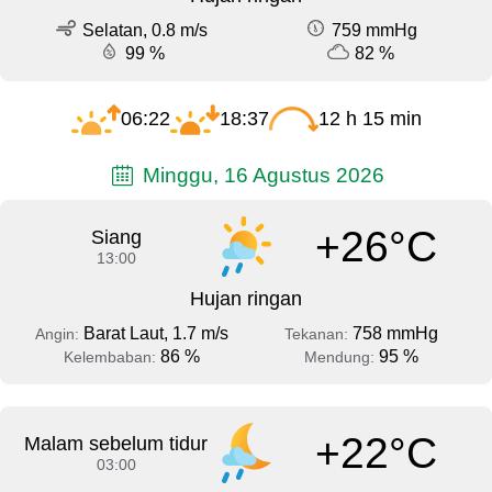
Selatan, 0.8 m/s
759 mmHg
99 %
82 %
06:22
18:37
12 h 15 min
Minggu, 16 Agustus 2026
+26°C
Siang
13:00
Hujan ringan
Barat Laut, 1.7 m/s
758 mmHg
Angin:
Tekanan:
86 %
95 %
Kelembaban:
Mendung:
+22°C
Malam sebelum tidur
03:00