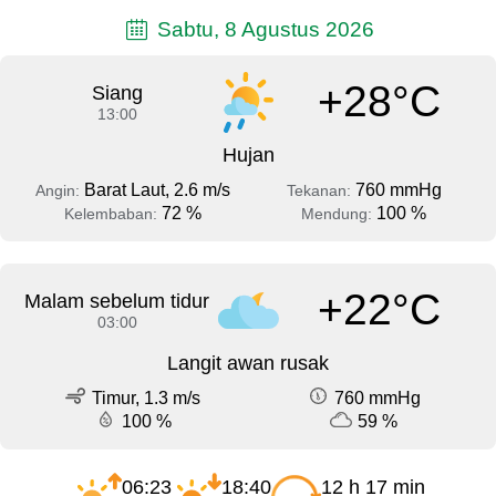
Sabtu, 8 Agustus 2026
+28°C
Siang
13:00
Hujan
Barat Laut, 2.6 m/s
760 mmHg
Angin:
Tekanan:
72 %
100 %
Kelembaban:
Mendung:
+22°C
Malam sebelum tidur
03:00
Langit awan rusak
Timur, 1.3 m/s
760 mmHg
100 %
59 %
06:23
18:40
12 h 17 min