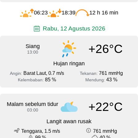
06:23
18:39
12 h 16 min
Rabu, 12 Agustus 2026
+26°C
Siang
13:00
Hujan ringan
Barat Laut, 0.7 m/s
761 mmHg
Angin:
Tekanan:
85 %
43 %
Kelembaban:
Mendung:
+22°C
Malam sebelum tidur
03:00
Langit awan rusak
Tenggara, 1.5 m/s
761 mmHg
99 %
40 %