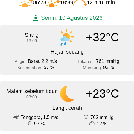
06:23
18:39
12 h 16 min
Senin, 10 Agustus 2026
+32°C
Siang
13:00
Hujan sedang
Barat, 2.2 m/s
761 mmHg
Angin:
Tekanan:
57 %
93 %
Kelembaban:
Mendung:
+23°C
Malam sebelum tidur
03:00
Langit cerah
Tenggara, 1.5 m/s
762 mmHg
97 %
12 %