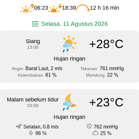
06:23
18:39
12 h 16 min
Selasa, 11 Agustus 2026
+28°C
Siang
13:00
Hujan ringan
Barat Laut, 2 m/s
761 mmHg
Angin:
Tekanan:
81 %
22 %
Kelembaban:
Mendung:
+23°C
Malam sebelum tidur
03:00
Hujan ringan
Selatan, 0.8 m/s
762 mmHg
96 %
25 %