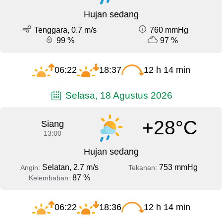
Hujan sedang
Tenggara, 0.7 m/s
760 mmHg
99 %
97 %
06:22
18:37
12 h 14 min
Selasa, 18 Agustus 2026
+28°C
Siang
13:00
Hujan sedang
Selatan, 2.7 m/s
753 mmHg
Angin:
Tekanan:
87 %
Kelembaban:
06:22
18:36
12 h 14 min