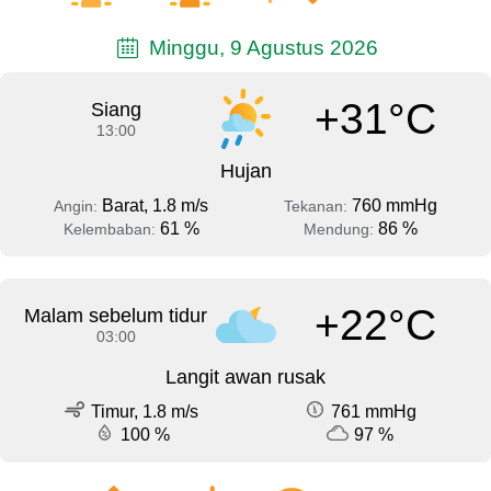
Minggu, 9 Agustus 2026
+31°C
Siang
13:00
Hujan
Barat, 1.8 m/s
760 mmHg
Angin:
Tekanan:
61 %
86 %
Kelembaban:
Mendung:
+22°C
Malam sebelum tidur
03:00
Langit awan rusak
Timur, 1.8 m/s
761 mmHg
100 %
97 %