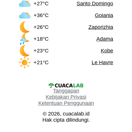
+27°C
Santo Domingo
+36°C
Goiania
+26°C
Zaporizhia
+18°C
Adama
+23°C
Kobe
+21°C
Le Havre
Tanggapan
Kebijakan Privasi
Ketentuan Penggunaan
© 2026, cuacalab.id
Hak cipta dilindungi.