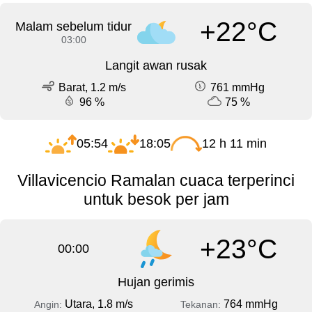
+22°C
Malam sebelum tidur
03:00
Langit awan rusak
Barat, 1.2 m/s
761 mmHg
96 %
75 %
05:54
18:05
12 h 11 min
Villavicencio Ramalan cuaca terperinci
untuk besok per jam
+23°C
00:00
Hujan gerimis
Utara, 1.8 m/s
764 mmHg
Angin:
Tekanan: