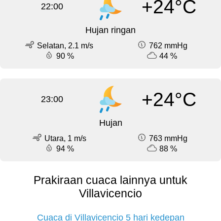
+24°C
22:00
Hujan ringan
Selatan, 2.1 m/s
762 mmHg
90 %
44 %
+24°C
23:00
Hujan
Utara, 1 m/s
763 mmHg
94 %
88 %
Prakiraan cuaca lainnya untuk
Villavicencio
Cuaca di Villavicencio 5 hari kedepan