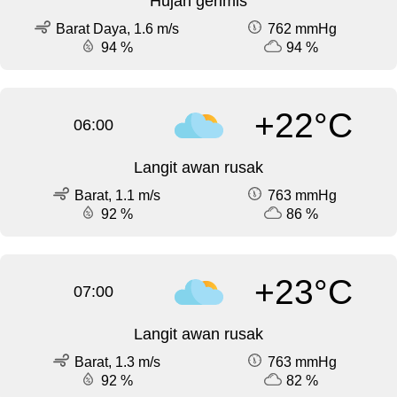
Hujan gerimis
Barat Daya, 1.6 m/s
762 mmHg
94 %
94 %
+22°C
06:00
Langit awan rusak
Barat, 1.1 m/s
763 mmHg
92 %
86 %
+23°C
07:00
Langit awan rusak
Barat, 1.3 m/s
763 mmHg
92 %
82 %