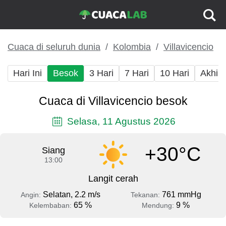
Cuaca di seluruh dunia
Kolombia
Villavicencio
Hari Ini
Besok
3 Hari
7 Hari
10 Hari
Akhir
Cuaca di Villavicencio besok
Selasa, 11 Agustus 2026
+30°C
Siang
13:00
Langit cerah
Selatan, 2.2 m/s
761 mmHg
Angin:
Tekanan:
65 %
9 %
Kelembaban:
Mendung: