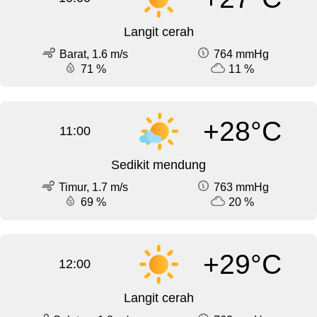
Langit cerah
Barat, 1.6 m/s
764 mmHg
71 %
11 %
+28°C
11:00
Sedikit mendung
Timur, 1.7 m/s
763 mmHg
69 %
20 %
+29°C
12:00
Langit cerah