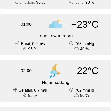
95 %
90 %
Kelembaban:
Mendung:
+23°C
01:00
Langit awan rusak
Barat, 0.9 m/s
763 mmHg
96 %
40 %
+22°C
02:00
Hujan sedang
Selatan, 0.7 m/s
762 mmHg
95 %
90 %