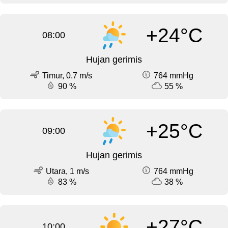
+24°C
08:00
Hujan gerimis
Timur, 0.7 m/s
764 mmHg
90 %
55 %
+25°C
09:00
Hujan gerimis
Utara, 1 m/s
764 mmHg
83 %
38 %
+27°C
10:00