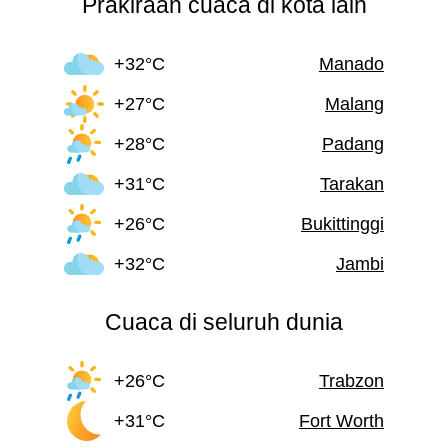
Prakiraan cuaca di kota lain
+32°C
Manado
+27°C
Malang
+28°C
Padang
+31°C
Tarakan
+26°C
Bukittinggi
+32°C
Jambi
Cuaca di seluruh dunia
+26°C
Trabzon
+31°C
Fort Worth