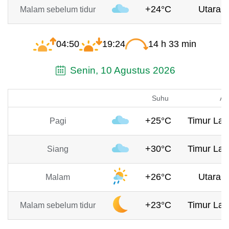
+24°C
Utara, 
Malam sebelum tidur
04:50
19:24
14 h 33 min
Senin, 10 Agustus 2026
Suhu
An
+25°C
Timur Lau
Pagi
+30°C
Timur Lau
Siang
+26°C
Utara, 
Malam
+23°C
Timur Lau
Malam sebelum tidur