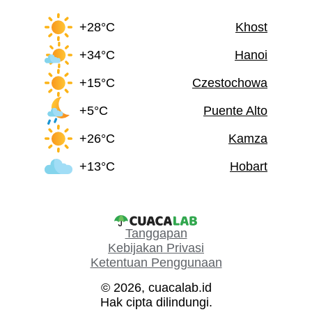
+28°C
Khost
+34°C
Hanoi
+15°C
Czestochowa
+5°C
Puente Alto
+26°C
Kamza
+13°C
Hobart
Tanggapan
Kebijakan Privasi
Ketentuan Penggunaan
© 2026, cuacalab.id
Hak cipta dilindungi.