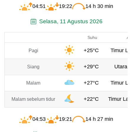
04:51
19:22
14 h 30 min
Selasa, 11 Agustus 2026
Suhu
An
+25°C
Timur La
Pagi
+29°C
Utara, 
Siang
+27°C
Timur La
Malam
+22°C
Timur Lau
Malam sebelum tidur
04:53
19:21
14 h 27 min