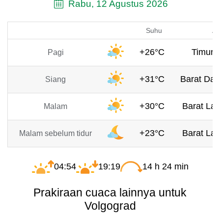
Rabu, 12 Agustus 2026
Suhu
An
+26°C
Timur, 
Pagi
+31°C
Barat Day
Siang
+30°C
Barat Lau
Malam
+23°C
Barat Lau
Malam sebelum tidur
04:54
19:19
14 h 24 min
Prakiraan cuaca lainnya untuk
Volgograd