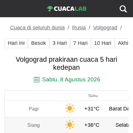
Cuaca di seluruh dunia
Rusia
Volgograd
Hari Ini
Besok
3 Hari
7 Hari
10 Hari
Akhir
Volgograd prakiraan cuaca 5 hari
kedepan
Sabtu, 8 Agustus 2026
Suhu
An
+31°C
Barat Day
Pagi
+36°C
Selatan
Siang