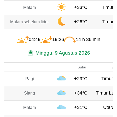
+33°C
Timur, 
Malam
+26°C
Timur, 
Malam sebelum tidur
04:49
19:26
14 h 36 min
Minggu, 9 Agustus 2026
Suhu
An
+29°C
Timur, 
Pagi
+34°C
Timur Lau
Siang
+31°C
Utara,
Malam