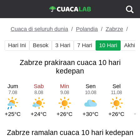
Cuaca di seluruh dunia
Polandia
Zabrze
Hari Ini
Besok
3 Hari
7 Hari
10 Hari
Akhir
Zabrze prakiraan cuaca 10 hari
kedepan
Jum
Sab
Min
Sen
Sel
7.08
8.08
9.08
10.08
11.08
1
+25°C
+24°C
+26°C
+30°C
+26°C
+
Zabrze ramalan cuaca 10 hari kedepan