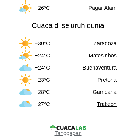
+26°C
Pagar Alam
Cuaca di seluruh dunia
+30°C
Zaragoza
+24°C
Matosinhos
+24°C
Buenaventura
+23°C
Pretoria
+28°C
Gampaha
+27°C
Trabzon
Tanggapan