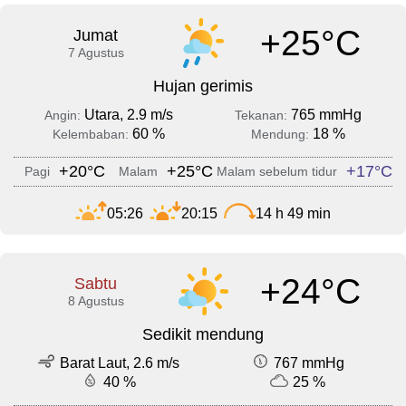
+25°C
Jumat
7 Agustus
Hujan gerimis
Utara, 2.9 m/s
765 mmHg
Angin:
Tekanan:
60 %
18 %
Kelembaban:
Mendung:
+20°C
+25°C
+17°C
Pagi
Malam
Malam sebelum tidur
05:26
20:15
14 h 49 min
+24°C
Sabtu
8 Agustus
Sedikit mendung
Barat Laut, 2.6 m/s
767 mmHg
40 %
25 %