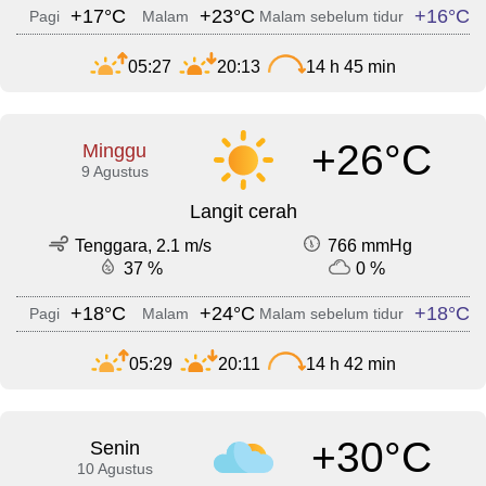
+17°C
+23°C
+16°C
Pagi
Malam
Malam sebelum tidur
05:27
20:13
14 h 45 min
+26°C
Minggu
9 Agustus
Langit cerah
Tenggara, 2.1 m/s
766 mmHg
37 %
0 %
+18°C
+24°C
+18°C
Pagi
Malam
Malam sebelum tidur
05:29
20:11
14 h 42 min
+30°C
Senin
10 Agustus