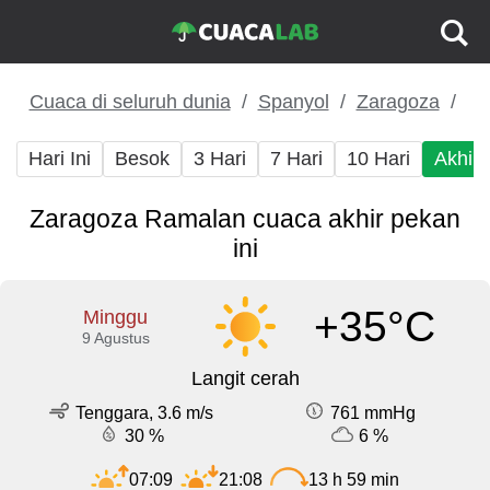
Cuaca di seluruh dunia
Spanyol
Zaragoza
Hari Ini
Besok
3 Hari
7 Hari
10 Hari
Akhir
Zaragoza Ramalan cuaca akhir pekan
ini
+35°C
Minggu
9 Agustus
Langit cerah
Tenggara, 3.6 m/s
761 mmHg
30 %
6 %
07:09
21:08
13 h 59 min