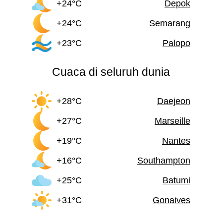
+24°C
Depok
+24°C
Semarang
+23°C
Palopo
Cuaca di seluruh dunia
+28°C
Daejeon
+27°C
Marseille
+19°C
Nantes
+16°C
Southampton
+25°C
Batumi
+31°C
Gonaives