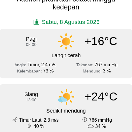
kedepan
Sabtu, 8 Agustus 2026
+16°C
Pagi
08:00
Langit cerah
Timur, 2.4 m/s
767 mmHg
Angin:
Tekanan:
73 %
3 %
Kelembaban:
Mendung:
+24°C
Siang
13:00
Sedikit mendung
Timur Laut, 2.3 m/s
766 mmHg
40 %
34 %