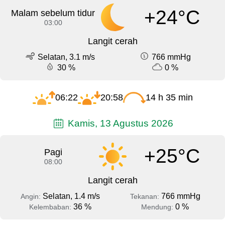
+24°C
Malam sebelum tidur
03:00
Langit cerah
Selatan, 3.1 m/s
766 mmHg
30 %
0 %
06:22
20:58
14 h 35 min
Kamis, 13 Agustus 2026
+25°C
Pagi
08:00
Langit cerah
Selatan, 1.4 m/s
766 mmHg
Angin:
Tekanan:
36 %
0 %
Kelembaban:
Mendung: