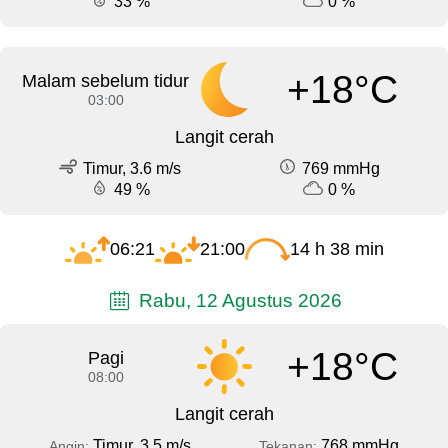
33 %
0 %
+18°C
Malam sebelum tidur
03:00
Langit cerah
Timur, 3.6 m/s
769 mmHg
49 %
0 %
06:21
21:00
14 h 38 min
Rabu, 12 Agustus 2026
+18°C
Pagi
08:00
Langit cerah
Timur, 3.5 m/s
768 mmHg
Angin:
Tekanan: