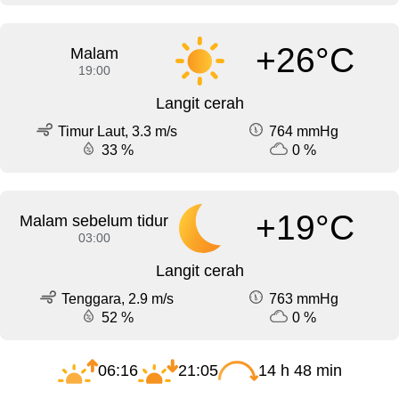
+26°C
Malam
19:00
Langit cerah
Timur Laut, 3.3 m/s
764 mmHg
33 %
0 %
+19°C
Malam sebelum tidur
03:00
Langit cerah
Tenggara, 2.9 m/s
763 mmHg
52 %
0 %
06:16
21:05
14 h 48 min