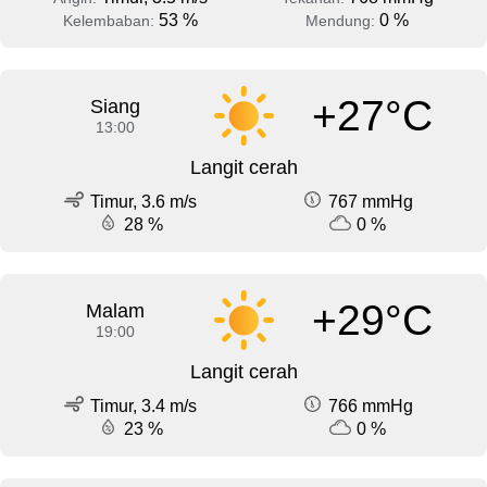
53 %
0 %
Kelembaban:
Mendung:
+27°C
Siang
13:00
Langit cerah
Timur, 3.6 m/s
767 mmHg
28 %
0 %
+29°C
Malam
19:00
Langit cerah
Timur, 3.4 m/s
766 mmHg
23 %
0 %