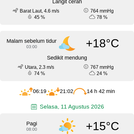
Langit cerah
Barat Laut, 4.6 m/s
764 mmHg
45 %
78 %
+18°C
Malam sebelum tidur
03:00
Sedikit mendung
Utara, 2.3 m/s
767 mmHg
74 %
24 %
06:19
21:02
14 h 42 min
Selasa, 11 Agustus 2026
+15°C
Pagi
08:00