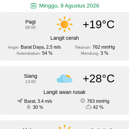
Minggu, 9 Agustus 2026
+19°C
Pagi
08:00
Langit cerah
Barat Daya, 2.5 m/s
762 mmHg
Angin:
Tekanan:
54 %
3 %
Kelembaban:
Mendung:
+28°C
Siang
13:00
Langit awan rusak
Barat, 3.4 m/s
763 mmHg
30 %
42 %