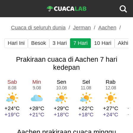
Cuaca di seluruh dunia
Jerman
Aachen
Hari Ini
Besok
3 Hari
7 Hari
10 Hari
Akhir
Prakiraan cuaca di Aachen 7 hari
kedepan
Sab
Min
Sen
Sel
Rab
8.08
9.08
10.08
11.08
12.08
1
+24°C
+28°C
+29°C
+22°C
+27°C
+
+19°C
+21°C
+18°C
+18°C
+24°C
+
Aachen prakiraan cuaca minggu