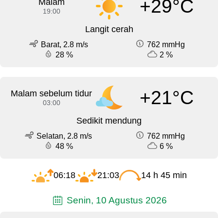
+29°C
Malam
19:00
Langit cerah
Barat, 2.8 m/s
762 mmHg
28 %
2 %
+21°C
Malam sebelum tidur
03:00
Sedikit mendung
Selatan, 2.8 m/s
762 mmHg
48 %
6 %
06:18
21:03
14 h 45 min
Senin, 10 Agustus 2026