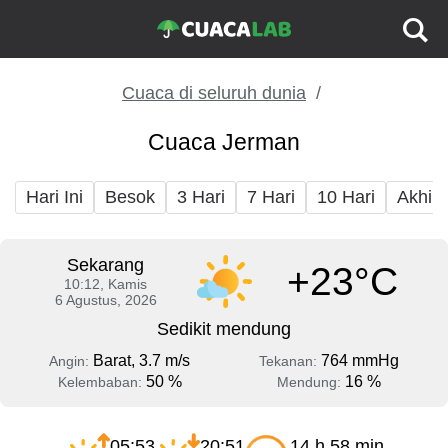
Cuaca di seluruh dunia
Cuaca Jerman
Hari Ini
Besok
3 Hari
7 Hari
10 Hari
Akhir
Sekarang
+23°C
10:12, Kamis
6 Agustus, 2026
Sedikit mendung
Barat, 3.7 m/s
764 mmHg
Angin:
Tekanan:
50 %
16 %
Kelembaban:
Mendung:
05:53
20:51
14 h 58 min