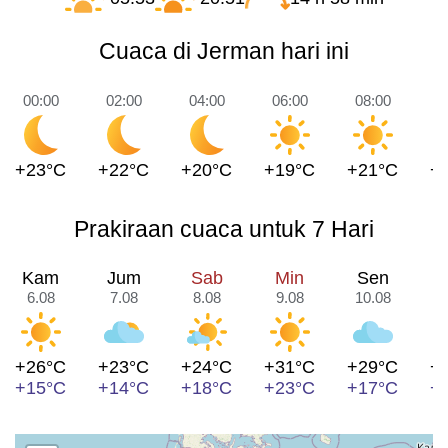
Cuaca di Jerman hari ini
00:00
02:00
04:00
06:00
08:00
1
+23°C
+22°C
+20°C
+19°C
+21°C
+
Prakiraan cuaca untuk 7 Hari
Kam
Jum
Sab
Min
Sen
6.08
7.08
8.08
9.08
10.08
1
+26°C
+23°C
+24°C
+31°C
+29°C
+
+15°C
+14°C
+18°C
+23°C
+17°C
+