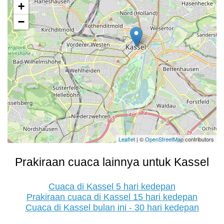
+
−
Leaflet
| ©
OpenStreetMap
contributors
Prakiraan cuaca lainnya untuk Kassel
Cuaca di Kassel 5 hari kedepan
Prakiraan cuaca di Kassel 15 hari kedepan
Cuaca di Kassel bulan ini - 30 hari kedepan