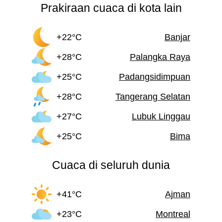
Prakiraan cuaca di kota lain
+22°C
Banjar
+28°C
Palangka Raya
+25°C
Padangsidimpuan
+28°C
Tangerang Selatan
+27°C
Lubuk Linggau
+25°C
Bima
Cuaca di seluruh dunia
+41°C
Ajman
+23°C
Montreal