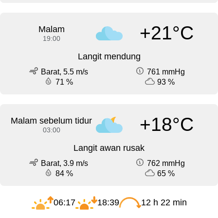
+21°C
Malam
19:00
Langit mendung
Barat, 5.5 m/s
761 mmHg
71 %
93 %
+18°C
Malam sebelum tidur
03:00
Langit awan rusak
Barat, 3.9 m/s
762 mmHg
84 %
65 %
06:17
18:39
12 h 22 min