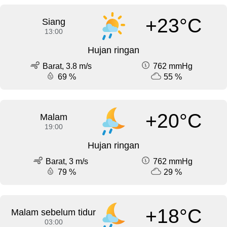
+23°C
Siang
13:00
Hujan ringan
Barat, 3.8 m/s
762 mmHg
69 %
55 %
+20°C
Malam
19:00
Hujan ringan
Barat, 3 m/s
762 mmHg
79 %
29 %
+18°C
Malam sebelum tidur
03:00