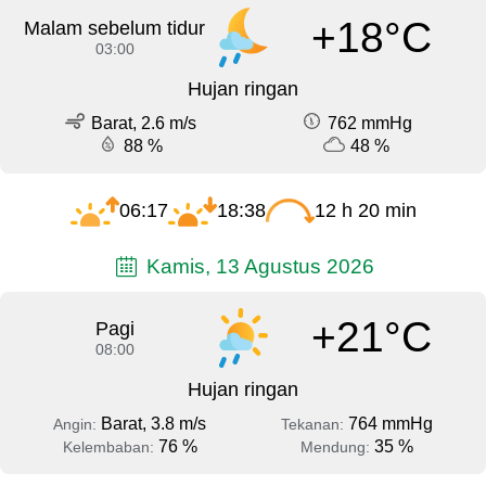
+18°C
Malam sebelum tidur
03:00
Hujan ringan
Barat, 2.6 m/s
762 mmHg
88 %
48 %
06:17
18:38
12 h 20 min
Kamis, 13 Agustus 2026
+21°C
Pagi
08:00
Hujan ringan
Barat, 3.8 m/s
764 mmHg
Angin:
Tekanan:
76 %
35 %
Kelembaban:
Mendung: