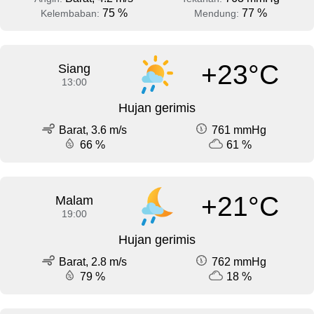
75 %
77 %
Kelembaban:
Mendung:
+23°C
Siang
13:00
Hujan gerimis
Barat, 3.6 m/s
761 mmHg
66 %
61 %
+21°C
Malam
19:00
Hujan gerimis
Barat, 2.8 m/s
762 mmHg
79 %
18 %