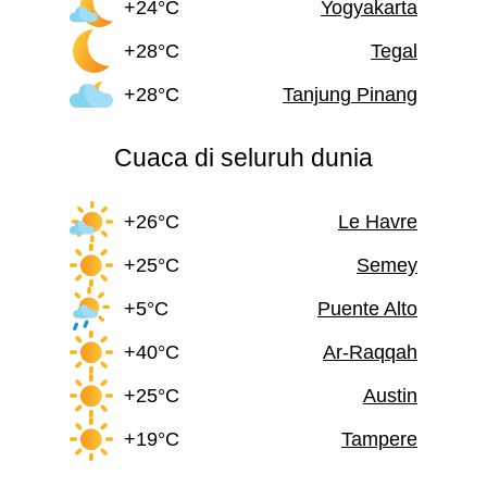
+24°C
Yogyakarta
+28°C
Tegal
+28°C
Tanjung Pinang
Cuaca di seluruh dunia
+26°C
Le Havre
+25°C
Semey
+5°C
Puente Alto
+40°C
Ar-Raqqah
+25°C
Austin
+19°C
Tampere