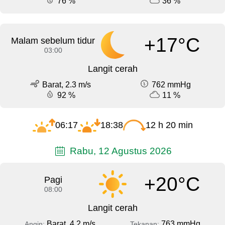
76 %
36 %
+17°C
Malam sebelum tidur
03:00
Langit cerah
Barat, 2.3 m/s
762 mmHg
92 %
11 %
06:17
18:38
12 h 20 min
Rabu, 12 Agustus 2026
+20°C
Pagi
08:00
Langit cerah
Barat, 4.2 m/s
763 mmHg
Angin:
Tekanan: