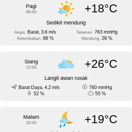
+18°C
Pagi
08:00
Sedikit mendung
Barat, 3.6 m/s
763 mmHg
Angin:
Tekanan:
86 %
26 %
Kelembaban:
Mendung:
+26°C
Siang
13:00
Langit awan rusak
Barat Daya, 4.2 m/s
760 mmHg
52 %
55 %
+19°C
Malam
19:00