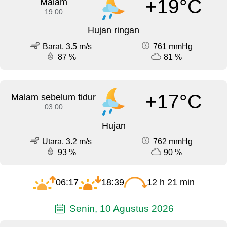
+19°C
Malam
19:00
Hujan ringan
Barat, 3.5 m/s
761 mmHg
87 %
81 %
+17°C
Malam sebelum tidur
03:00
Hujan
Utara, 3.2 m/s
762 mmHg
93 %
90 %
06:17
18:39
12 h 21 min
Senin, 10 Agustus 2026