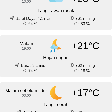
13:00
Langit awan rusak
Barat Daya, 4.1 m/s
761 mmHg
64 %
33 %
+21°C
Malam
19:00
Hujan ringan
Barat, 3.1 m/s
762 mmHg
74 %
18 %
+17°C
Malam sebelum tidur
03:00
Langit cerah