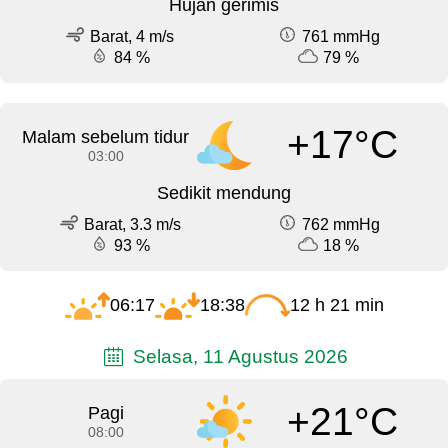
Hujan gerimis
Barat, 4 m/s
761 mmHg
84 %
79 %
+17°C
Malam sebelum tidur
03:00
Sedikit mendung
Barat, 3.3 m/s
762 mmHg
93 %
18 %
06:17
18:38
12 h 21 min
Selasa, 11 Agustus 2026
+21°C
Pagi
08:00