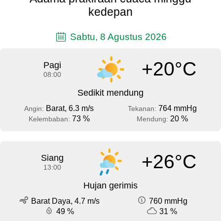
kedepan
Sabtu, 8 Agustus 2026
+20°C
Pagi
08:00
Sedikit mendung
Barat, 6.3 m/s
764 mmHg
Angin:
Tekanan:
73 %
20 %
Kelembaban:
Mendung:
+26°C
Siang
13:00
Hujan gerimis
Barat Daya, 4.7 m/s
760 mmHg
49 %
31 %