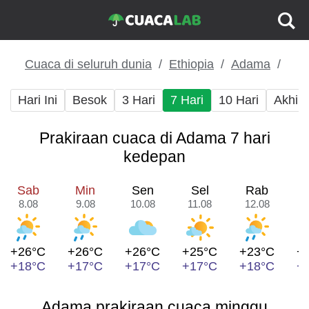
Cuaca di seluruh dunia
Ethiopia
Adama
Hari Ini
Besok
3 Hari
7 Hari
10 Hari
Akhir
Prakiraan cuaca di Adama 7 hari
kedepan
Sab
Min
Sen
Sel
Rab
8.08
9.08
10.08
11.08
12.08
1
+26°C
+26°C
+26°C
+25°C
+23°C
+
+18°C
+17°C
+17°C
+17°C
+18°C
+
Adama prakiraan cuaca minggu